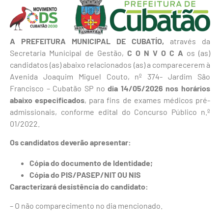
A PREFEITURA MUNICIPAL DE CUBATÍO,
através da
Secretaria Municipal de Gestão,
C O N V O C A
os (as)
candidatos (as) abaixo relacionados (as) a comparecerem à
Avenida Joaquim Miguel Couto, nº 374- Jardim São
Francisco – Cubatão SP no
dia 14/05/2026 nos horários
abaixo especificados
, para fins de exames médicos pré-
admissionais, conforme edital do Concurso Público n.º
01/2022.
Os candidatos deverão apresentar:
Cópia do documento de Identidade;
Cópia do PIS/PASEP/NIT OU NIS
Caracterizará desistência do candidato:
– O não comparecimento no dia mencionado.