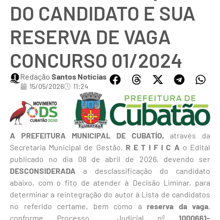
DO CANDIDATO E SUA
RESERVA DE VAGA
CONCURSO 01/2024
Redação
Santos Notícias
15/05/2026
11:24
A PREFEITURA MUNICIPAL DE CUBATÍO,
através da
Secretaria Municipal de Gestão,
R E T I F I C A
o Edital
publicado no dia 08 de abril de 2026, devendo ser
DESCONSIDERADA
a desclassificação do candidato
abaixo, com o fito de atender à Decisão Liminar, para
determinar a reintegração do autor à Lista de candidatos
no referido certame, bem como a
reserva da vaga
,
conforme Processo Judicial nº
1000661-