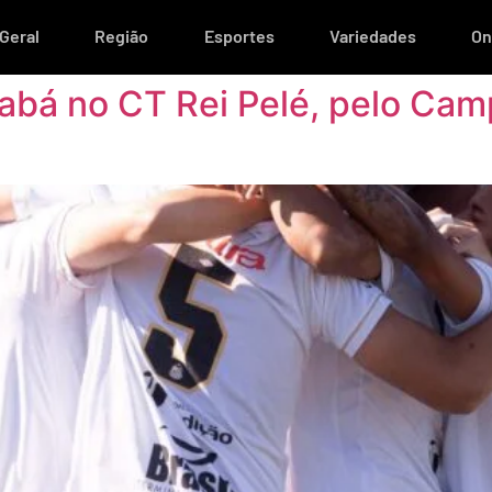
Geral
Região
Esportes
Variedades
On
abá no CT Rei Pelé, pelo Cam