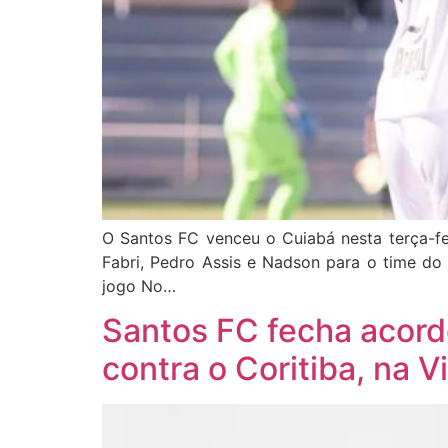
O Santos FC venceu o Cuiabá nesta terça-feir
Fabri, Pedro Assis e Nadson para o time do
jogo No…
Santos FC fecha acord
contra o Coritiba, na V