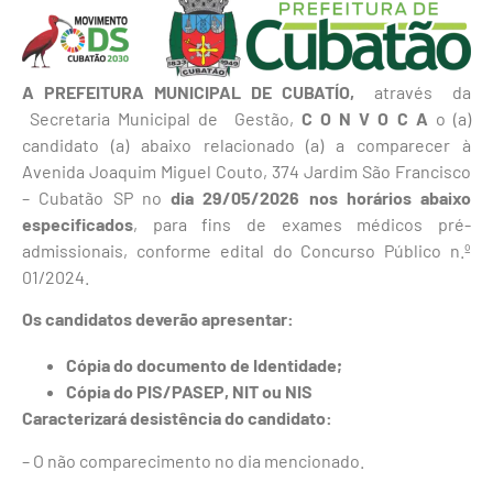
A PREFEITURA MUNICIPAL DE CUBATÍO,
através da
Secretaria Municipal de Gestão,
C O N V O C A
o (a)
candidato (a) abaixo relacionado (a) a comparecer à
Avenida Joaquim Miguel Couto, 374 Jardim São Francisco
– Cubatão SP no
dia 29/05/2026 nos horários abaixo
especificados
, para fins de exames médicos pré-
admissionais, conforme edital do Concurso Público n.º
01/2024.
Os candidatos deverão apresentar:
Cópia do documento de Identidade;
Cópia do PIS/PASEP, NIT ou NIS
Caracterizará desistência do candidato:
– O não comparecimento no dia mencionado.