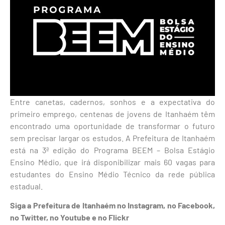
Entre canetas, cadernos, sonhos e a expectativa do
primeiro emprego, centenas de jovens de Itanhaém têm
encontrado uma oportunidade de transformar o futuro
sem precisar largar os estudos. A Prefeitura de Itanhaém
está na 3ª edição do Programa BEEM – Bolsa Estágio
Ensino Médio, que irá disponibilizar mais 60 vagas para
estudantes do Ensino Médio Técnico da rede pública
estadual.
Siga a Prefeitura de Itanhaém no Instagram, no Facebook,
no Twitter, no Youtube e no Flickr