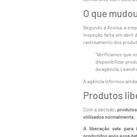
O que mudo
Segundo a Anvisa, a emp
inspeção feita em abril
rastreamento dos produto
“Verificamos que e
disponibilizar prod
da agência, Leandro
A agência informou aind
Produtos li
Com a decisão,
produtos 
utilizados normalmente.
A liberação vale para 
produzidos após essa dat