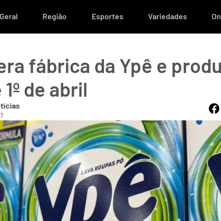
Geral
Região
Esportes
Variedades
On
era fábrica da Ypê e produ
 1º de abril
tícias
47