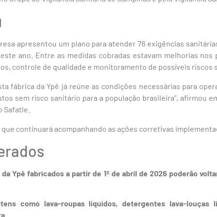
u
resa apresentou um plano para atender 76 exigências sanitári
 deste ano. Entre as medidas cobradas estavam melhorias nos 
s, controle de qualidade e monitoramento de possíveis riscos s
sta fábrica da Ypê já reúne as condições necessárias para ope
utos sem risco sanitário para a população brasileira”, afirmou 
 Safatle.
a que continuará acompanhando as ações corretivas implementa
berados
da Ypê fabricados a partir de 1º de abril de 2026 poderão volta
itens como lava-roupas líquidos, detergentes lava-louças l
a.