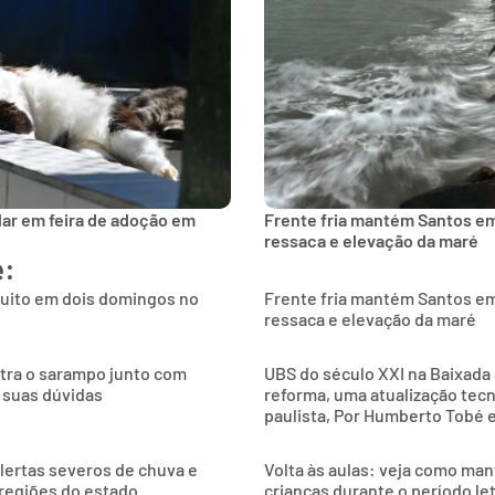
lar em feira de adoção em
Frente fria mantém Santos e
ressaca e elevação da maré
e:
tuito em dois domingos no
Frente fria mantém Santos e
ressaca e elevação da maré
ntra o sarampo junto com
UBS do século XXI na Baixada 
 suas dúvidas
reforma, uma atualização tec
paulista, Por Humberto Tobé 
alertas severos de chuva e
Volta às aulas: veja como man
 regiões do estado
crianças durante o período le