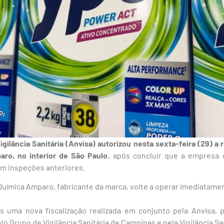
gilância Sanitária (Anvisa) autorizou nesta sexta-feira (29) 
aro, no interior de São Paulo
, após concluir que a empresa c
 em inspeções anteriores.
Química Amparo, fabricante da marca, volte a operar imediatame
s uma nova fiscalização realizada em conjunto pela Anvisa, p
elo Grupo de Vigilância Sanitária de Campinas e pela Vigilância S