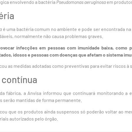
gica envolvendo a bactéria
Pseudomonas aeruginosa
em produtos 
éria
a
é uma bactéria comum no ambiente e pode ser encontrada na á
áveis, normalmente não causa problemas graves.
rovocar infecções em pessoas com imunidade baixa, como p
ntados, idosos e pessoas com doenças que afetam o sistema imu
ficou as medidas adotadas como preventivas para evitar riscos à
 contínua
a fábrica, a Anvisa informou que continuará monitorando a e
as serão mantidas de forma permanente.
cou que os produtos ainda suspensos só poderão voltar ao me
iais autorizados pelo órgão.