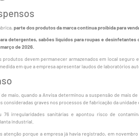
spensos
brica,
parte dos produtos da marca continua proibida para vend
ara detergentes, sabões líquidos para roupas e desinfetantes
e março de 2026.
es produtos devem permanecer armazenados em local seguro e
 medida em que a empresa apresentar laudos de laboratórios auto
aso
7 de maio, quando a Anvisa determinou a suspensão de mais de 
has consideradas graves nos processos de fabricação da unidade
u 76 irregularidades sanitárias e apontou risco de contami
anta industrial.
s atenção porque a empresa já havia registrado, em novembro