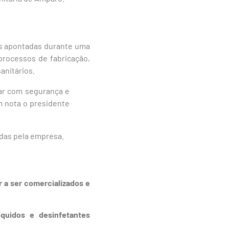
as apontadas durante uma
processos de fabricação,
anitários.
rar com segurança e
em nota o presidente
das pela empresa.
r a ser comercializados e
íquidos e desinfetantes