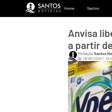
Home
Santos
Anvisa lib
a partir de
Redação
Santos No
29/05/2026
19: