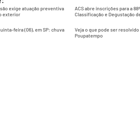
são exige atuação preventiva
ACS abre inscrições para a 88
 exterior
Classificação e Degustação d
uinta-feira (06), em SP: chuva
Veja o que pode ser resolvid
Poupatempo