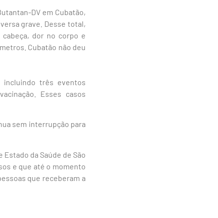
a Butantan-DV em Cubatão,
ersa grave. Desse total,
 cabeça, dor no corpo e
ímetros. Cubatão não deu
 incluindo três eventos
 vacinação. Esses casos
nua sem interrupção para
e Estado da Saúde de São
asos e que até o momento
 pessoas que receberam a