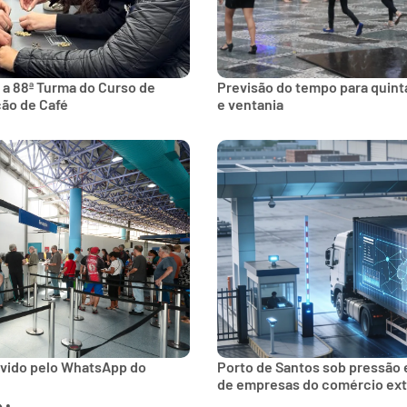
 a 88ª Turma do Curso de
Previsão do tempo para quinta
ção de Café
e ventania
lvido pelo WhatsApp do
Porto de Santos sob pressão 
de empresas do comércio ext
e: