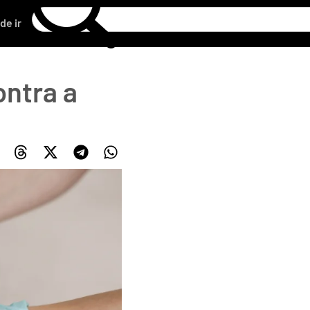
de ir
ontra a