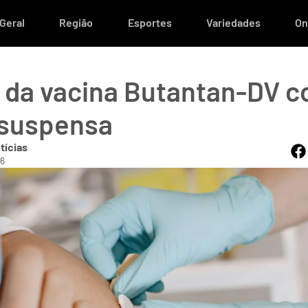
Geral
Região
Esportes
Variedades
On
 da vacina Butantan-DV c
 suspensa
tícias
36