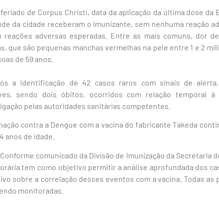
 feriado de Corpus Christi, data da aplicação da última dose d
úde da cidade receberam o imunizante, sem nenhuma reação adv
am reações adversas esperadas. Entre as mais comuns, dor de
s, que são pequenas manchas vermelhas na pele entre 1 e 2 mil
soas de 59 anos.
s a identificação de 42 casos raros com sinais de alerta,
ves, sendo dois óbitos, ocorridos com relação temporal à
igação pelas autoridades sanitárias competentes.
inação contra a Dengue com a vacina do fabricante Takeda conti
4 anos de idade.
Conforme comunicado da Divisão de Imunização da Secretaria d
orária tem como objetivo permitir a análise aprofundada dos c
sivo sobre a correlação desses eventos com a vacina. Todas as
sendo monitoradas.