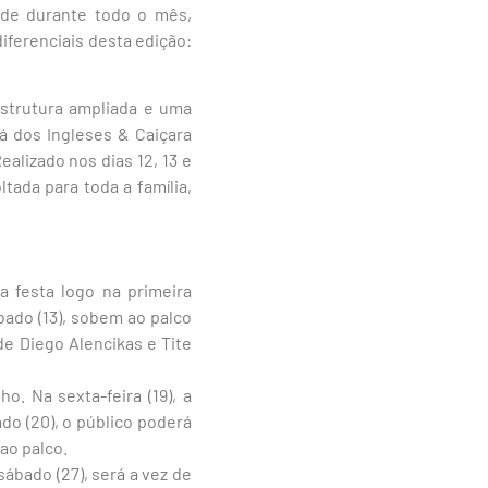
ade durante todo o mês,
iferenciais desta edição:
estrutura ampliada e uma
iá dos Ingleses & Caiçara
alizado nos dias 12, 13 e
tada para toda a família,
festa logo na primeira
bado (13), sobem ao palco
de Diego Alencikas e Tite
. Na sexta-feira (19), a
o (20), o público poderá
ao palco.
sábado (27), será a vez de