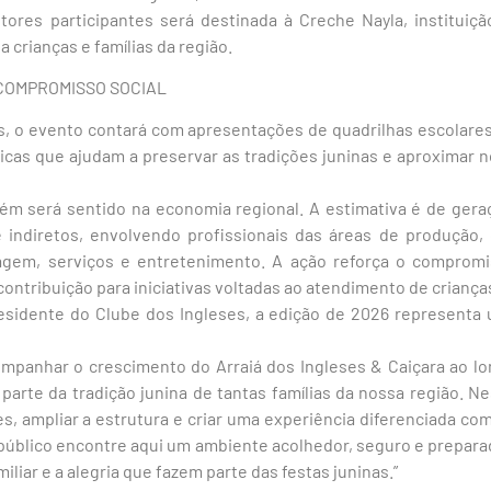
tores participantes será destinada à Creche Nayla, instituiçã
 crianças e famílias da região.
COMPROMISSO SOCIAL
, o evento contará com apresentações de quadrilhas escolares, 
icas que ajudam a preservar as tradições juninas e aproximar 
ém será sentido na economia regional. A estimativa é de ge
indiretos, envolvendo profissionais das áreas de produção,
tagem, serviços e entretenimento. A ação reforça o compromi
contribuição para iniciativas voltadas ao atendimento de crianças
presidente do Clube dos Ingleses, a edição de 2026 represent
companhar o crescimento do Arraiá dos Ingleses & Caiçara ao l
parte da tradição junina de tantas famílias da nossa região. 
es, ampliar a estrutura e criar uma experiência diferenciada co
úblico encontre aqui um ambiente acolhedor, seguro e preparado
iliar e a alegria que fazem parte das festas juninas.”