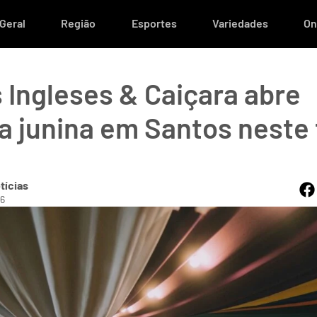
Geral
Região
Esportes
Variedades
On
s Ingleses & Caiçara abre
 junina em Santos neste f
tícias
56