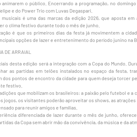
 animarem o público. Encerrando a programação, no domingo (
Felipe e do Power Trio com Luvas Degaspari.
s musicais é uma das marcas da edição 2026, que aposta em 
r o clima festivo durante todo o mês de junho.
zação é que os primeiros dias da festa já movimentem a cida
cipais opções de lazer e entretenimento do período junino na B
MA DE ARRAIAL
iais desta edição será a integração com a Copa do Mundo. Dura
ar as partidas em telões instalados no espaço da festa, tr
 dos pontos de encontro da cidade para quem deseja torcer pel
e festivo.
adições que mobilizam os brasileiros: a paixão pelo futebol e a c
ogos, os visitantes poderão aproveitar os shows, as atrações 
nsado para reunir amigos e famílias.
periência diferenciada de lazer durante o mês de junho, oferec
artidas da Copa sem abrir mão da convivência, da música e da atm