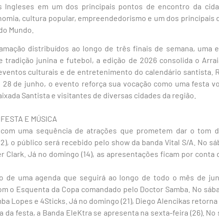
s Ingleses em um dos principais pontos de encontro da cid
omia, cultura popular, empreendedorismo e um dos principais d
 do Mundo.
mação distribuídos ao longo de três finais de semana, uma 
 tradição junina e futebol, a edição de 2026 consolida o Arra
ventos culturais e de entretenimento do calendário santista. Re
7 e 28 de junho, o evento reforça sua vocação como uma festa vol
xada Santista e visitantes de diversas cidades da região.
FESTA E MÚSICA
com uma sequência de atrações que prometem dar o tom da 
12), o público será recebido pelo show da banda Vital S/A. No sá
er Clark. Já no domingo (14), as apresentações ficam por conta 
io de uma agenda que seguirá ao longo de todo o mês de junho
m o Esquenta da Copa comandado pelo Doctor Samba. No sábad
ba Lopes e 4Sticks. Já no domingo (21), Diego Alencikas retorna 
 da festa, a Banda EleKtra se apresenta na sexta-feira (26). No 