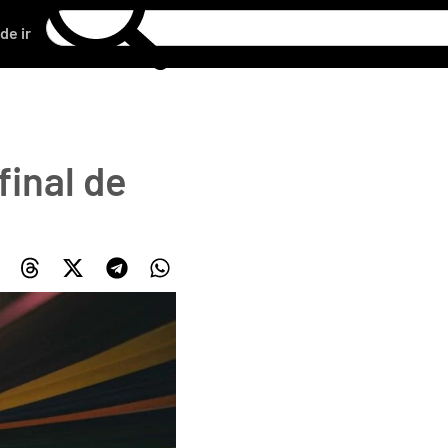
de ir
inal de