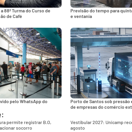
 a 88ª Turma do Curso de
Previsão do tempo para quinta
ção de Café
e ventania
lvido pelo WhatsApp do
Porto de Santos sob pressão 
de empresas do comércio ext
e:
ra permite registrar B.O,
Vestibular 2027: Unicamp rece
 acionar socorro
agosto