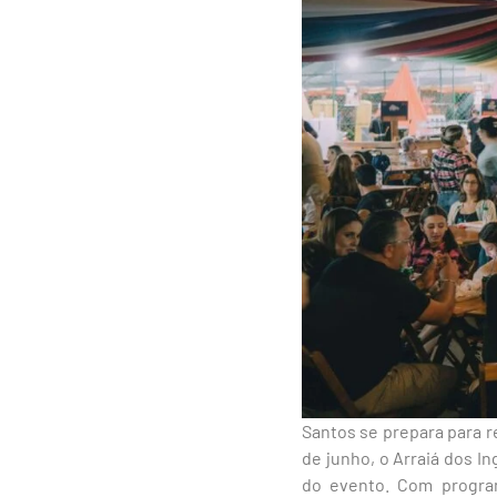
Santos se prepara para re
de junho, o Arraiá dos I
do evento. Com program