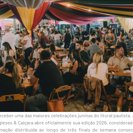
ceber uma das maiores celebrações juninas do litoral paulista. 
ngleses & Caiçara abre oficialmente sua edição 2026, considerad
ação distribuída ao longo de três finais de semana consec