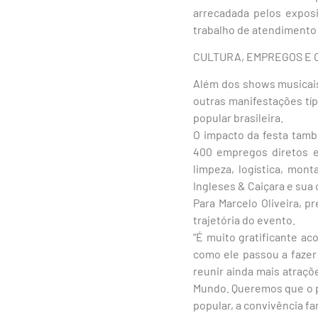
arrecadada pelos exposi
trabalho de atendimento a
CULTURA, EMPREGOS E 
Além dos shows musicais
outras manifestações típ
popular brasileira.
O impacto da festa tamb
400 empregos diretos e 
limpeza, logística, mon
Ingleses & Caiçara e sua 
Para Marcelo Oliveira, 
trajetória do evento.
“É muito gratificante a
como ele passou a fazer 
reunir ainda mais atraçõ
Mundo. Queremos que o p
popular, a convivência fam