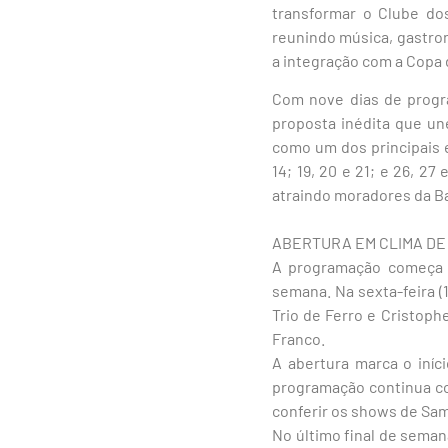
transformar o Clube do
reunindo música, gastron
a integração com a Copa
Com nove dias de progra
proposta inédita que une
como um dos principais e
14; 19, 20 e 21; e 26, 2
atraindo moradores da Bai
ABERTURA EM CLIMA DE 
A programação começa 
semana. Na sexta-feira (
Trio de Ferro e Cristoph
Franco.
A abertura marca o iníc
programação continua co
conferir os shows de Sam
No último final de semana