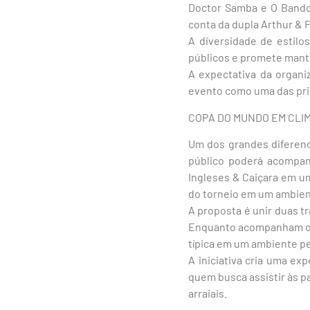
Doctor Samba e O Bando
conta da dupla Arthur & 
A diversidade de estilo
públicos e promete mante
A expectativa da organi
evento como uma das prin
COPA DO MUNDO EM CLI
Um dos grandes diferenc
público poderá acompanh
Ingleses & Caiçara em um
do torneio em um ambient
A proposta é unir duas tr
Enquanto acompanham os j
típica em um ambiente pe
A iniciativa cria uma ex
quem busca assistir às p
arraiais.