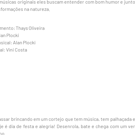
 músicas originais eles buscam entender com bom humor e junto 
nsformações na natureza.
mento: Thays Oliveira
lan Plocki
ical: Alan Plocki
l: Vini Costa
passar brincando em um cortejo que tem música, tem palhaçada e 
je é dia de festa e alegria! Desenrola, bate e chega com um ve
ho.