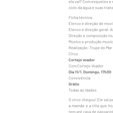
ela vai? Com esquetes e
ciclo da água e suas tra
Ficha técnica
Elenco e direção de movi
Elenco e direção geral: A
Direção e composição mus
Músico e produção musica
Realização: Trupe do Mar
Circo
Cortejo voador
Com Cortejo Voador
Dia 11/1. Domingo, 17h30
Convivência
Grátis
Todas as idades
O circo chegou! Ele vai 
a mamãe e a titia que ho
tem até casa de passarin