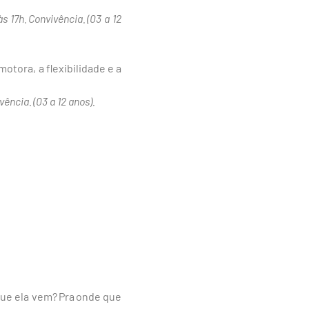
s 17h. Convivência.
(03 a 12
otora, a flexibilidade e a
ivência.
(03 a 12 anos).
ue ela vem? Pra onde que