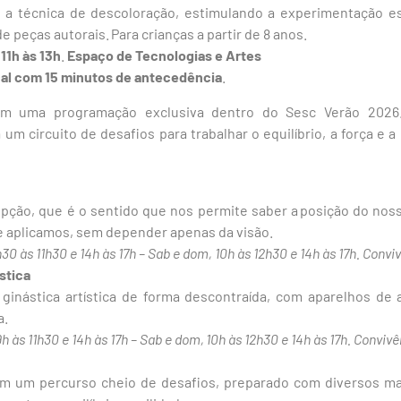
s e a técnica de descoloração, estimulando a experimentação e
e peças autorais. Para crianças a partir de 8 anos.
 11h às 13h
.
Espaço de Tecnologias e Artes
ocal com 15 minutos de antecedência
.
m uma programação exclusiva dentro do Sesc Verão 2026
m circuito de desafios para trabalhar o equilíbrio, a força e
epção, que é o sentido que nos permite saber a posição do nos
e aplicamos, sem depender apenas da visão.
h30 às 11h30 e 14h às 17h – Sab e dom, 10h às 12h30 e 14h às 17h. Convi
ística
ginástica artística de forma descontraída, com aparelhos de a
a.
9h às 11h30 e 14h às 17h – Sab e dom, 10h às 12h30 e 14h às 17h. Convivê
m um percurso cheio de desafios, preparado com diversos mat