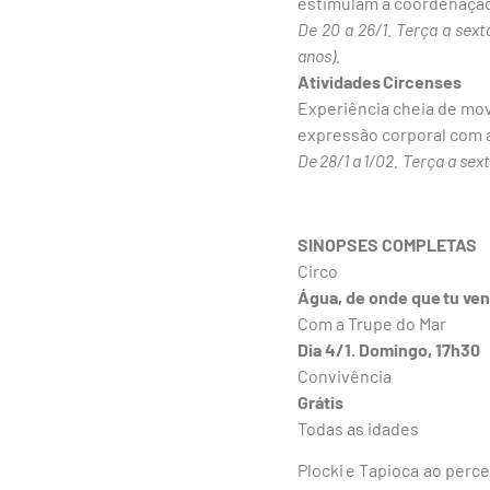
estimulam a coordenação 
De 20 a 26/1. Terça a sext
anos).
Atividades Circenses
Experiência cheia de movi
expressão corporal com 
De 28/1 a 1/02. Terça a sext
SINOPSES COMPLETAS
Circo
Água, de onde que tu ve
Com a Trupe do Mar
Dia 4/1. Domingo, 17h30
Convivência
Grátis
Todas as idades
Plocki e Tapioca ao per