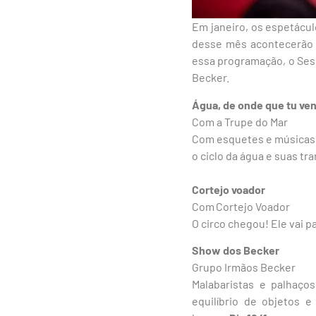
Em janeiro, os espetácul
desse mês acontecerão n
essa programação, o Ses
Becker.
Água, de onde que tu ve
Com a Trupe do Mar
Com esquetes e músicas 
o ciclo da água e suas t
Cortejo voador
Com Cortejo Voador
O circo chegou! Ele vai 
Show dos Becker
Grupo Irmãos Becker
Malabaristas e palhaço
equilíbrio de objetos 