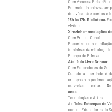
Com Vanessa Reis e Felíni
Por meio da palavra, um 
de avós entre contos e 
15h às 17h. Biblioteca.
Exc
vivência
Xirezinho - mediações de
Com Priscila Obaci
Encontro com mediação d
femininas da mitologia I
Espaço de Brincar
Ateliê do Livre Brincar
Com Educadores do Ses
Quando a liberdade é da
crianças a experimentaçã
ou variadas texturas.
De
anos.
Tecnologias e Artes
A oficina
Estampas de Verã
com os Educadores do Ses