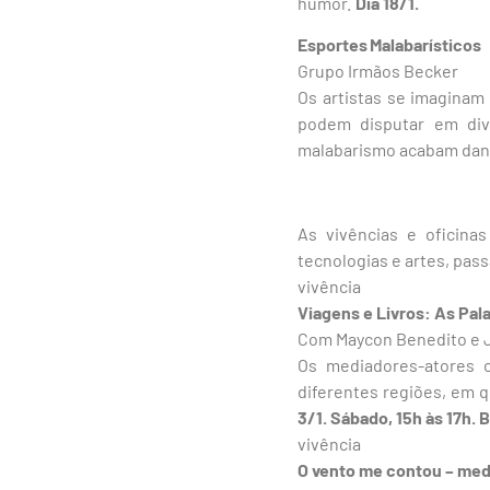
humor.
Dia 18/1.
Esportes Malabarísticos
Grupo Irmãos Becker
Os artistas se imaginam
podem disputar em di
malabarismo acabam dand
As vivências e oficina
tecnologias e artes, pass
vivência
Viagens e Livros: As Pal
Com Maycon Benedito e J
Os mediadores-atores c
diferentes regiões, em qu
3/1. Sábado, 15h às 17h. 
vivência
O vento me contou – medi