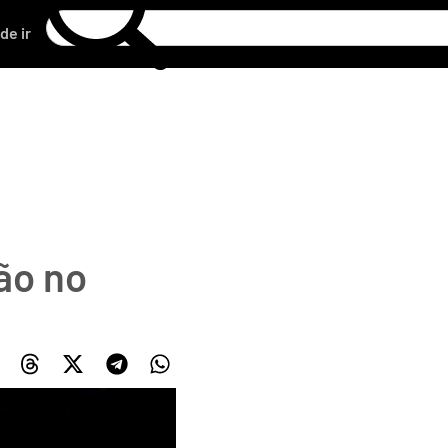
de ir
,
ão no