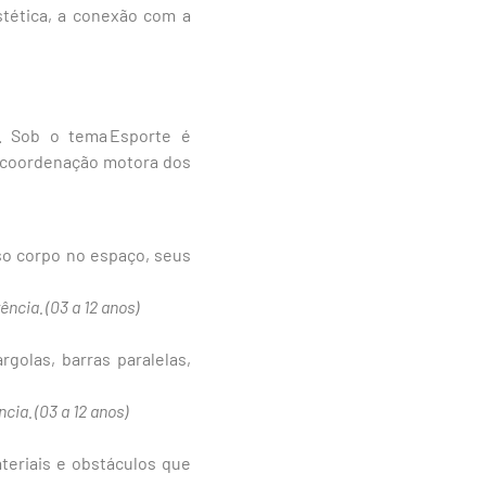
stética, a conexão com a
. Sob o tema Esporte é
 a coordenação motora dos
so corpo no espaço, seus
vência.
(03 a 12 anos)
rgolas, barras paralelas,
ncia.
(03 a 12 anos)
eriais e obstáculos que