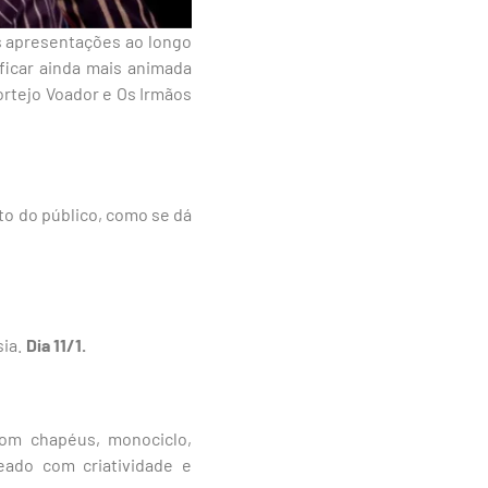
As apresentações ao longo
ficar ainda mais animada
rtejo Voador e Os Irmãos
o do público, como se dá
sia.
Dia 11/1.
com chapéus, monociclo,
eado com criatividade e