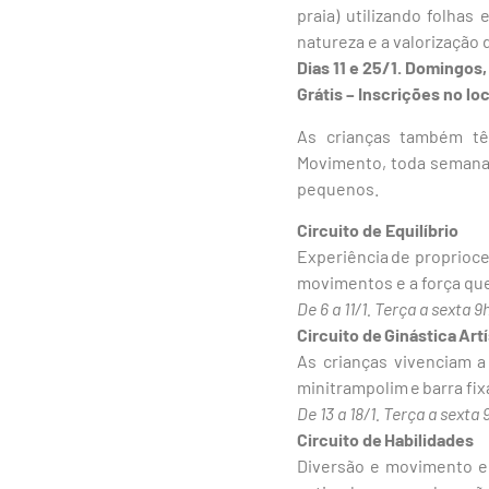
praia) utilizando folha
natureza e a valorização d
Dias 11 e 25/1. Domingos,
Grátis – Inscrições no l
As crianças também tê
Movimento, toda semana u
pequenos.
Circuito de Equilíbrio
Experiência de proprioc
movimentos e a força qu
De 6 a 11/1. Terça a sexta 9
Circuito de Ginástica Art
As crianças vivenciam a 
minitrampolim e barra fix
De 13 a 18/1. Terça a sexta 
Circuito de Habilidades
Diversão e movimento e