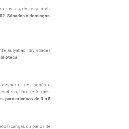
a: matas, rios e quintais
/02. Sábados e domingos,
ta as Iyabas, divindades
iblioteca.
õe despertar nos bebês e
 sombras, cores e formas,
s, para crianças de 3 a 6
cidos (cangas ou panos de