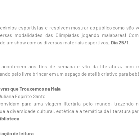
 exímios esportistas e resolvem mostrar ao público como são v
versas modalidades das Olimpíadas jogando malabares! C
o um show com os diversos materiais esportivos.
Dia 25/1.
s acontecem aos fins de semana e vão da literatura, com m
ando pelo livre brincar em um espaço de ateliê criativo para bebê
avras que Trouxemos na Mala
uliana Espírito Santo
onvidam para uma viagem literária pelo mundo, trazendo n
e a diversidade cultural, estética e a temática da literatura pa
Biblioteca
ação de leitura