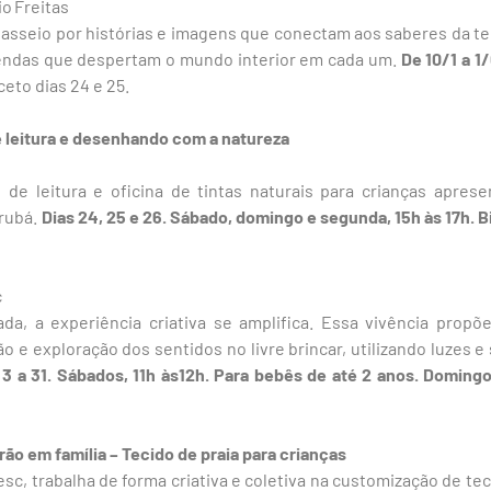
o Freitas
passeio por histórias e imagens que conectam aos saberes da terr
lendas que despertam o mundo interior em cada um.
De 10/1 a 1
eto dias 24 e 25.
 leitura e desenhando com a natureza
e leitura e oficina de tintas naturais para crianças apresen
orubá.
Dias 24, 25 e 26. Sábado, domingo e segunda, 15h às 17h. B
c
da, a experiência criativa se amplifica. Essa vivência prop
o e exploração dos sentidos no livre brincar, utilizando luzes e
 3 a 31. Sábados, 11h às12h. Para bebês de até 2 anos. Domingo
o em família – Tecido de praia para crianças
c, trabalha de forma criativa e coletiva na customização de te