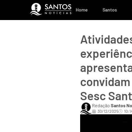
Home
Santos
Atividades
experiênci
apresenta
convidam 
Sesc San
Redação
Santos No
30/12/2025
10:1