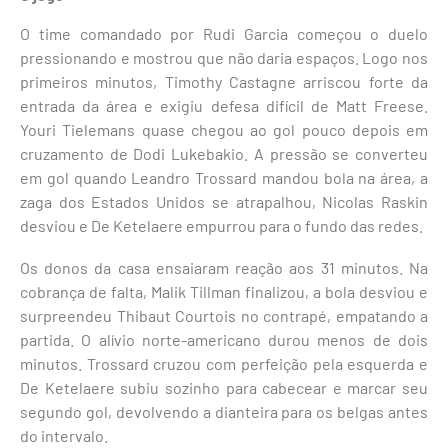
O time comandado por Rudi Garcia começou o duelo
pressionando e mostrou que não daria espaços. Logo nos
primeiros minutos, Timothy Castagne arriscou forte da
entrada da área e exigiu defesa difícil de Matt Freese.
Youri Tielemans quase chegou ao gol pouco depois em
cruzamento de Dodi Lukebakio. A pressão se converteu
em gol quando Leandro Trossard mandou bola na área, a
zaga dos Estados Unidos se atrapalhou, Nicolas Raskin
desviou e De Ketelaere empurrou para o fundo das redes.
Os donos da casa ensaiaram reação aos 31 minutos. Na
cobrança de falta, Malik Tillman finalizou, a bola desviou e
surpreendeu Thibaut Courtois no contrapé, empatando a
partida. O alívio norte-americano durou menos de dois
minutos. Trossard cruzou com perfeição pela esquerda e
De Ketelaere subiu sozinho para cabecear e marcar seu
segundo gol, devolvendo a dianteira para os belgas antes
do intervalo.