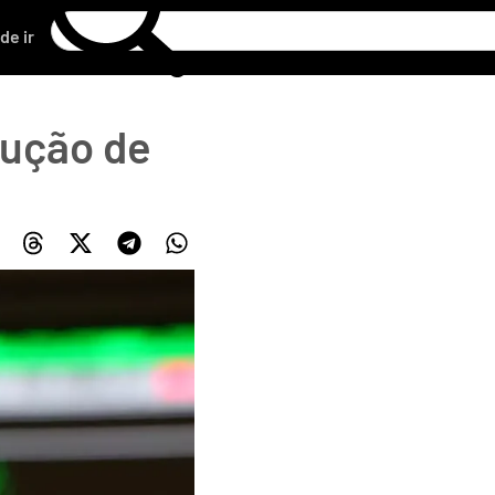
de ir
dução de