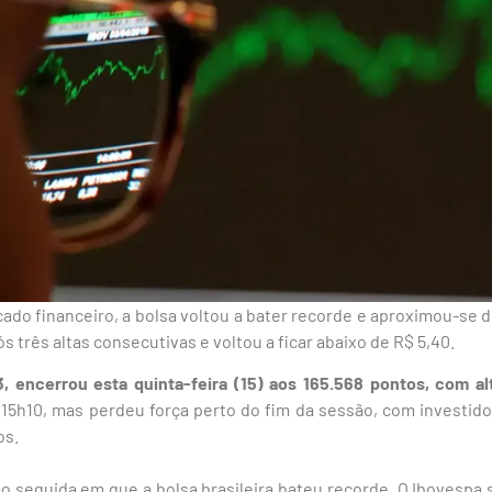
ado financeiro, a bolsa voltou a bater recorde e aproximou-se d
s três altas consecutivas e voltou a ficar abaixo de R$ 5,40.
3, encerrou esta quinta-feira (15) aos 165.568 pontos, com al
 15h10, mas perdeu força perto do fim da sessão, com investi
os.
o seguida em que a bolsa brasileira bateu recorde. O Ibovespa