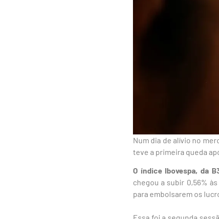
Num dia de alívio no merc
teve a primeira queda apó
O índice Ibovespa, da B
chegou a subir 0,56% às
para embolsarem os lucr
Essa foi a segunda sessã