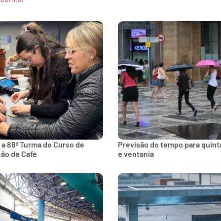
 a 88ª Turma do Curso de
Previsão do tempo para quinta
ção de Café
e ventania