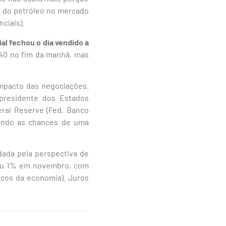
o do petróleo no mercado
ciais).
al fechou o dia vendido a
,40 no fim da manhã, mas
impacto das negociações.
 presidente dos Estados
eral Reserve (Fed, Banco
uindo as chances de uma
udada pela perspectiva de
sceu 1% em novembro, com
icos da economia). Juros