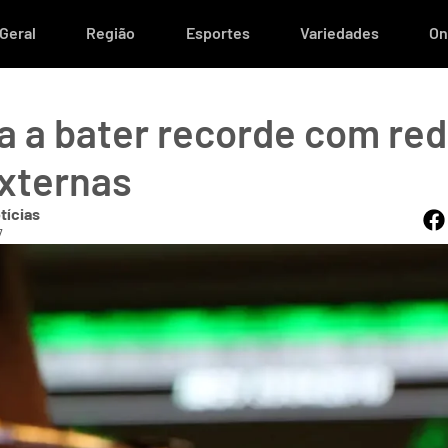
Geral
Região
Esportes
Variedades
On
ta a bater recorde com re
xternas
tícias
7