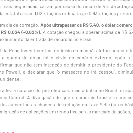
as mais negociadas, caíram por causa do recuo de 4% da cotaçã
da estatal caíram 1,02% (ações ordinárias) e 0,63% (ações preferen
um dia de correção.
Após ultrapassar os R$ 5,40, o dólar comerci
 R$ 0,034 (-0,62%).
A cotação chegou a operar acima de R$ 5
ao aumento da entrada de recursos no Brasil.
ial da Reag Investimentos, no início da manhã, afetou pouco o 
a a queda do dólar foi o alívio no cenário externo, após o
firmar que não tem intenção de demitir o presidente do Fed
me Powell, e declarar que “o massacre no Irã cessou”, dimin
dunidense.
Irã fez a cotação do petróleo cair, mas a bolsa no Brasil foi aj
nco Central. A divulgação de que o comércio brasileiro cre
ade, aumentou as chances de redução da Taxa Selic (juros bás
migração de aplicações em renda fixa para o mercado de ações.
.com.br