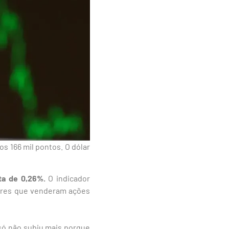
os 166 mil pontos. O dólar
ta de 0,26%.
O indicador
dores que venderam ações
 só não subiu mais porque