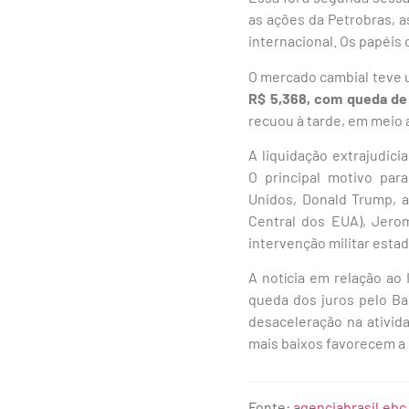
as ações da Petrobras, 
internacional. Os papéis 
O mercado cambial teve 
R$ 5,368, com queda de
recuou à tarde, em meio 
A liquidação extrajudic
O principal motivo par
Unidos, Donald Trump, a
Central dos EUA), Jero
intervenção militar esta
A notícia em relação ao 
queda dos juros pelo Ba
desaceleração na ativid
mais baixos favorecem a 
Fonte:
agenciabrasil.ebc