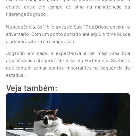
equipe entra em campo de olho na manutenção da
liderança do grupo.
Na sequência, às 11h, é a vez do Sub-17 da Briosa encarar o
adversário. Com um ponto somado até aqui, o time busca
a primeira vitória na competição.
Jogando em casa, a expectativa é de mais uma boa
atuação das categorias de base da Portuguesa Santista,
que tentam somar pontos importantes na sequência do
estadual.
Veja também: