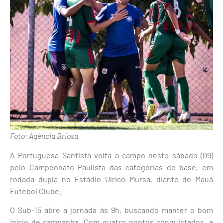
Foto: Agência Briosa
A Portuguesa Santista volta a campo neste sábado (09)
pelo Campeonato Paulista das categorias de base, em
rodada dupla no Estádio Ulrico Mursa, diante do Mauá
Futebol Clube.
O Sub-15 abre a jornada às 9h, buscando manter o bom
início de campanha. Com quatro pontos conquistados, a