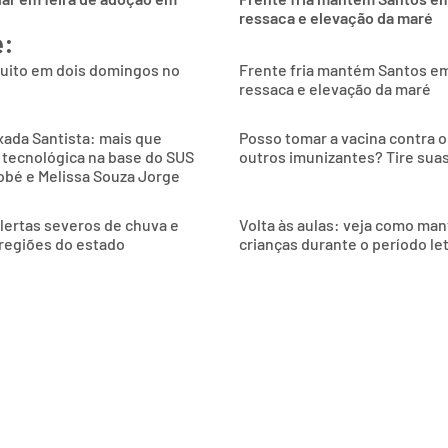
ressaca e elevação da maré
e:
tuito em dois domingos no
Frente fria mantém Santos e
ressaca e elevação da maré
xada Santista: mais que
Posso tomar a vacina contra 
 tecnológica na base do SUS
outros imunizantes? Tire sua
obé e Melissa Souza Jorge
alertas severos de chuva e
Volta às aulas: veja como man
 regiões do estado
crianças durante o período le