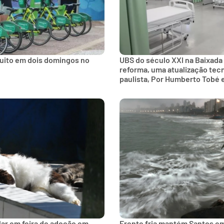
tuito em dois domingos no
UBS do século XXI na Baixada
reforma, uma atualização tec
paulista, Por Humberto Tobé 
lar em feira de adoção em
Frente fria mantém Santos e