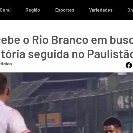
Geral
Região
Esportes
Variedades
On
cebe o Rio Branco em bus
itória seguida no Paulistã
tícias