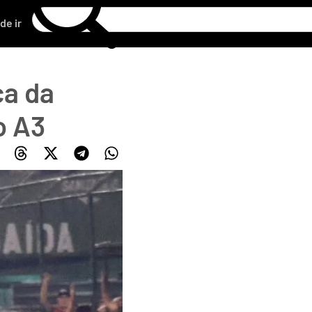
de ir
ca da
o A3