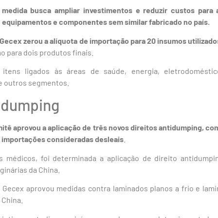
 medida busca ampliar investimentos e reduzir custos para a
 equipamentos e componentes sem similar fabricado no país.
 Gecex zerou a alíquota de importação para 20 insumos utilizados
o para dois produtos finais.
itens ligados às áreas de saúde, energia, eletrodoméstic
re outros segmentos.
idumping
itê aprovou a aplicação de três novos direitos antidumping, com
a importações consideradas desleais
.
s médicos, foi determinada a aplicação de direito antidump
ginárias da China.
 o Gecex aprovou medidas contra laminados planos a frio e lami
 China.