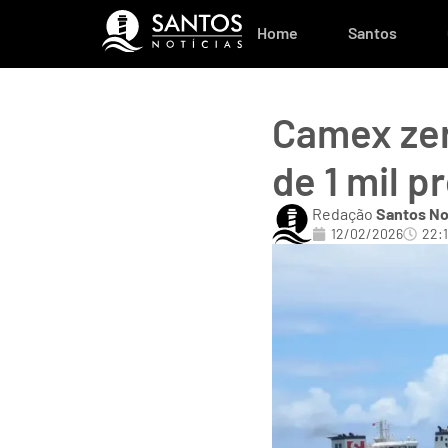
Home
Santos
Camex zer
de 1 mil p
Redação
Santos No
12/02/2026
22: