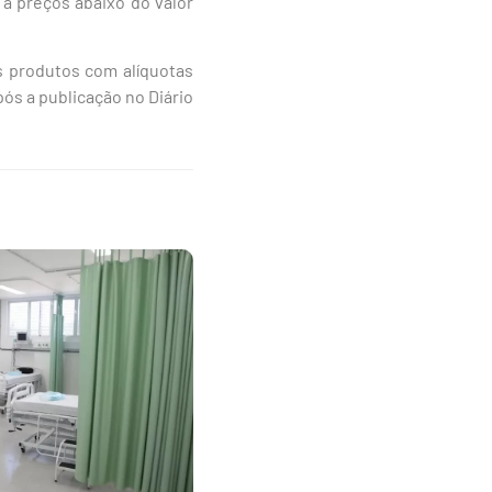
a preços abaixo do valor
s produtos com alíquotas
s a publicação no Diário