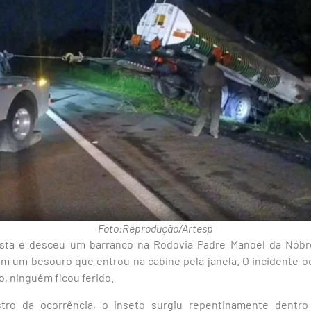
Foto:Reprodução/Artesp
sta e desceu um barranco na Rodovia Padre Manoel da Nóbr
om um besouro que entrou na cabine pela janela. O incidente oc
to, ninguém ficou ferido.
tro da ocorrência, o inseto surgiu repentinamente dentro