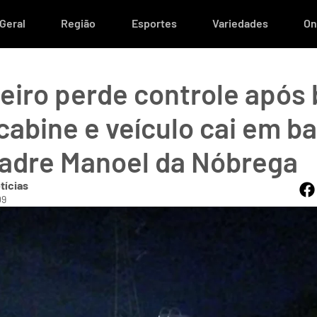
Geral
Região
Esportes
Variedades
On
iro perde controle após
cabine e veículo cai em b
adre Manoel da Nóbrega
tícias
09