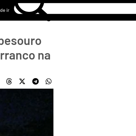
de ir
 besouro
arranco na