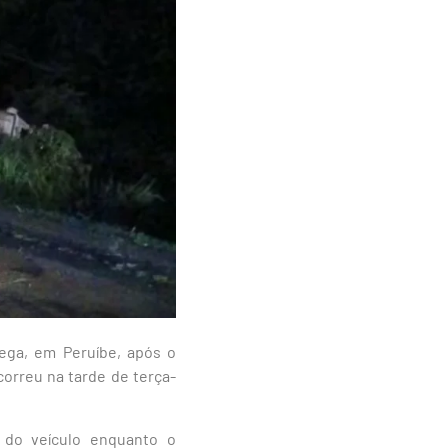
ega, em Peruíbe, após o
orreu na tarde de terça-
 do veículo enquanto o