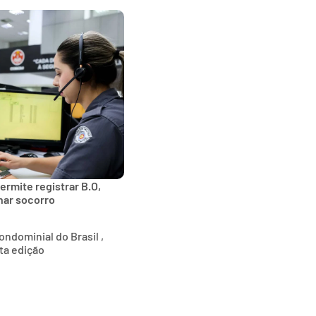
ermite registrar B.O,
onar socorro
ndominial do Brasil ,
ta edição