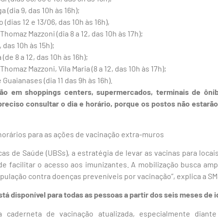
 (dia 9, das 10h às 16h);
(dias 12 e 13/06, das 10h às 16h),
Thomaz Mazzoni (dia 8 a 12, das 10h às 17h);
 das 10h às 15h);
de 8 a 12, das 10h às 16h);
homaz Mazzoni, Vila Maria (8 a 12, das 10h às 17h);
Guaianases (dia 11 das 9h às 16h).
o em shoppings centers, supermercados, terminais de ônib
reciso consultar o dia e horário, porque os postos não estarã
horários para as ações de vacinação extra-muros
as de Saúde (UBSs), a estratégia de levar as vacinas para locai
e facilitar o acesso aos imunizantes. A mobilização busca ampl
opulação contra doenças preveníveis por vacinação”, explica a SM
stá disponível para todas as pessoas a partir dos seis meses de 
 caderneta de vacinação atualizada, especialmente diante