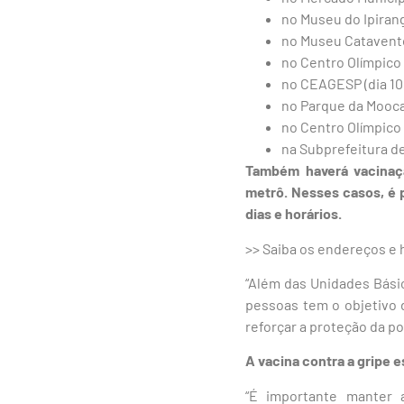
no Museu do Ipiranga
no Museu Catavento 
no Centro Olímpico 
no CEAGESP (dia 10,
no Parque da Mooca (
no Centro Olímpico T
na Subprefeitura de 
Também haverá vacinaçã
metrô. Nesses casos, é p
dias e horários.
>> Saiba os endereços e 
“Além das Unidades Básic
pessoas tem o objetivo d
reforçar a proteção da p
A vacina contra a gripe e
“É importante manter a