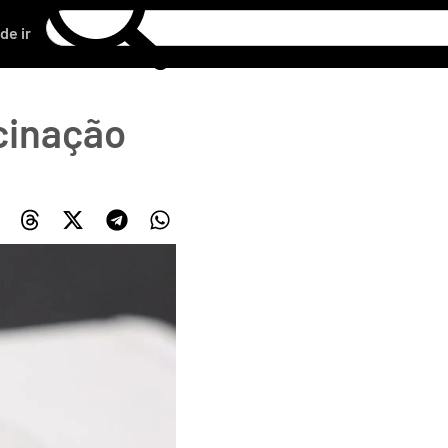
de ir
acinação