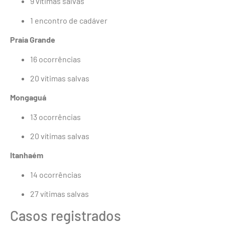
9 vítimas salvas
1 encontro de cadáver
Praia Grande
16 ocorrências
20 vítimas salvas
Mongaguá
13 ocorrências
20 vítimas salvas
Itanhaém
14 ocorrências
27 vítimas salvas
Casos registrados