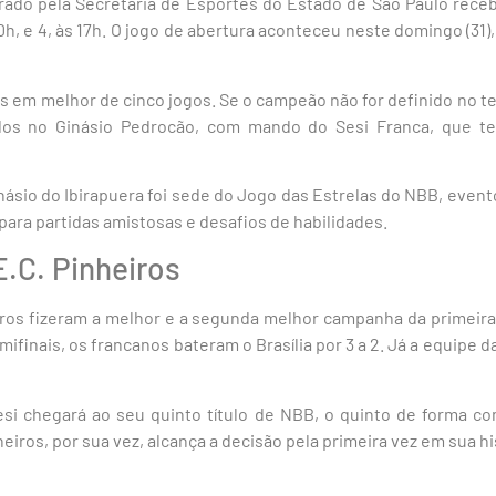
ado pela Secretaria de Esportes do Estado de São Paulo recebe
20h, e 4, às 17h. O jogo de abertura aconteceu neste domingo (31
s em melhor de cinco jogos. Se o campeão não for definido no te
ados no Ginásio Pedrocão, com mando do Sesi Franca, que 
inásio do Ibirapuera foi sede do Jogo das Estrelas do NBB, even
ara partidas amistosas e desafios de habilidades.
E.C. Pinheiros
eiros fizeram a melhor e a segunda melhor campanha da primeir
finais, os francanos bateram o Brasília por 3 a 2. Já a equipe da
esi chegará ao seu quinto título de NBB, o quinto de forma con
nheiros, por sua vez, alcança a decisão pela primeira vez em sua hi