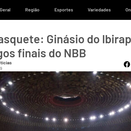
Geral
Região
Esportes
Variedades
On
asquete: Ginásio do Ibira
gos finais do NBB
tícias
39