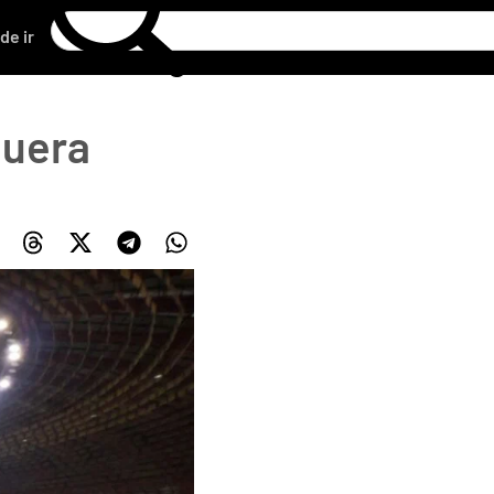
de ir
puera