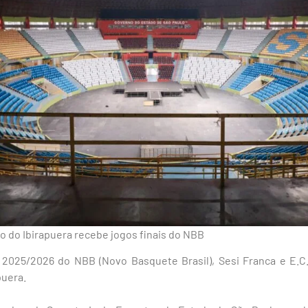
o do Ibirapuera recebe jogos finais do NBB
 2025/2026 do NBB (Novo Basquete Brasil), Sesi Franca e E.C.
puera.