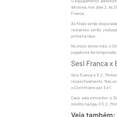
O equipamento administr
decisiva, nos dias 2, às 
Franca.
As finais serão disputada
restantes serão realiz
primeira fase.
No início deste mês, o G
jogadores da temporada p
Sesi Franca x 
Sesi Franca e E.C. Pinh
respectivamente. Nas semi
o Corinthians por 3 a 1.
Caso saia vencedor, o S
inédito na liga. O E.C. Pi
Veja também: