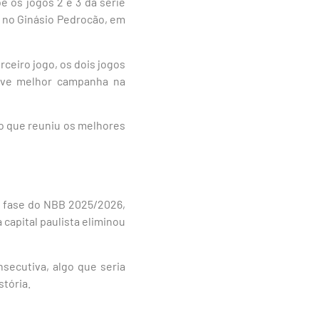
 os jogos 2 e 3 da série
), no Ginásio Pedrocão, em
rceiro jogo, os dois jogos
teve melhor campanha na
to que reuniu os melhores
a fase do NBB 2025/2026,
 capital paulista eliminou
secutiva, algo que seria
stória.