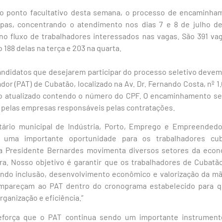
do ponto facultativo desta semana, o processo de encaminham
pas, concentrando o atendimento nos dias 7 e 8 de julho de
no fluxo de trabalhadores interessados nas vagas. São 391 vag
188 delas na terça e 203 na quarta.
ndidatos que desejarem participar do processo seletivo deve
r (PAT) de Cubatão, localizado na Av. Dr. Fernando Costa, nº 1.
lo atualizado contendo o número do CPF. O encaminhamento se
s pelas empresas responsáveis pelas contratações.
ário municipal de Indústria, Porto, Emprego e Empreendedor
a uma importante oportunidade para os trabalhadores cu
a Presidente Bernardes movimenta diversos setores da eco
a. Nosso objetivo é garantir que os trabalhadores de Cubatã
do inclusão, desenvolvimento econômico e valorização da mã
mpareçam ao PAT dentro do cronograma estabelecido para q
anização e eficiência.”
eforça que o PAT continua sendo um importante instrument