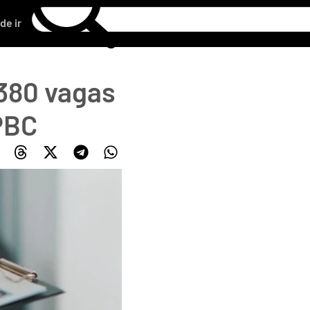
de ir
 380 vagas
RPBC