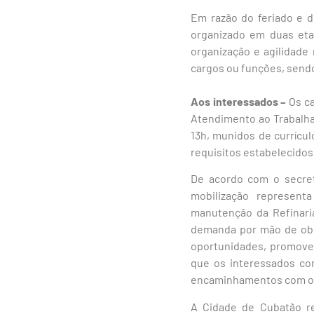
Em razão do feriado e 
organizado em duas eta
organização e agilidade 
cargos ou funções, sendo 
Aos interessados –
Os ca
Atendimento ao Trabalhado
13h, munidos de currícu
requisitos estabelecido
De acordo com o secret
mobilização represent
manutenção da Refinari
demanda por mão de obr
oportunidades, promoven
que os interessados co
encaminhamentos com org
A Cidade de Cubatão r