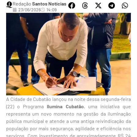
Redação
Santos Notícias
23/06/2026
14:09
A Cidade de Cubatão lançou na noite dessa segunda-feira
(22) o Programa
Ilumina Cubatão
, uma iniciativa que
representa um novo momento na gestão da iluminação
pública municipal e atende a uma antiga reivindicação da
população por mais segurança, agilidade e eficiência nos
serviços. Com investimento de aproximadamente R$ 24