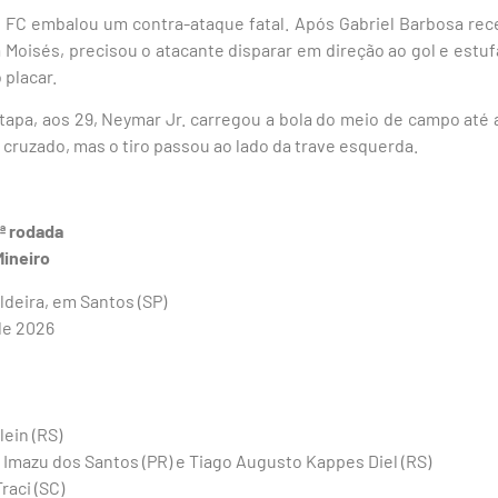
s FC embalou um contra-ataque fatal. Após Gabriel Barbosa re
 Moisés, precisou o atacante disparar em direção ao gol e estufa
 placar.
pa, aos 29, Neymar Jr. carregou a bola do meio de campo até a
 cruzado, mas o tiro passou ao lado da trave esquerda.
ª rodada
Mineiro
ldeira, em Santos (SP)
 de 2026
lein (RS)
o Imazu dos Santos (PR) e Tiago Augusto Kappes Diel (RS)
Traci (SC)