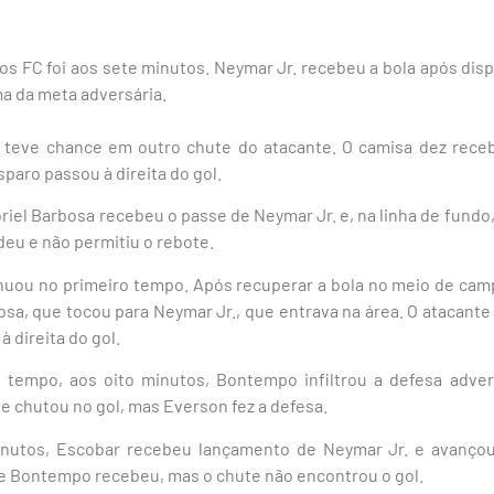
os FC foi aos sete minutos. Neymar Jr. recebeu a bola após disp
ma da meta adversária.
 teve chance em outro chute do atacante. O camisa dez rece
paro passou à direita do gol.
iel Barbosa recebeu o passe de Neymar Jr. e, na linha de fundo, 
deu e não permitiu o rebote.
inuou no primeiro tempo. Após recuperar a bola no meio de camp
sa, que tocou para Neymar Jr., que entrava na área. O atacant
à direita do gol.
 tempo, aos oito minutos, Bontempo infiltrou a defesa adver
e chutou no gol, mas Everson fez a defesa.
inutos, Escobar recebeu lançamento de Neymar Jr. e avançou 
 e Bontempo recebeu, mas o chute não encontrou o gol.