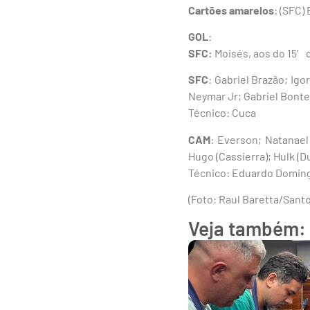
Cartões amarelos
: (SFC)
GOL
:
SFC:
Moisés, aos do 15′ 
SFC
: Gabriel Brazão; Igo
Neymar Jr; Gabriel Bontem
Técnico: Cuca
CAM
: Everson; Natanael
Hugo (Cassierra); Hulk (D
Técnico: Eduardo Domin
(Foto: Raul Baretta/Sant
Veja também: