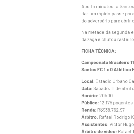
Aos 15 minutos, o Santo
dar um rápido passe para
do adversário para abrir o
Na metade da segunda eta
da zaga e chutou rasteiro
FICHA TÉCNICA:
Campeonato Brasileiro 11
Santos FC 1 x 0 Atlético 
Local
: Estádio Urbano Ca
Data
: Sábado, 11 de abril
Horário
: 20h00
Público
: 12.175 pagantes
Renda
: R$938.762,97
Árbitro
: Rafael Rodrigo K
Assistentes
: Victor Hug
Árbitro de vídeo
: Rafael 