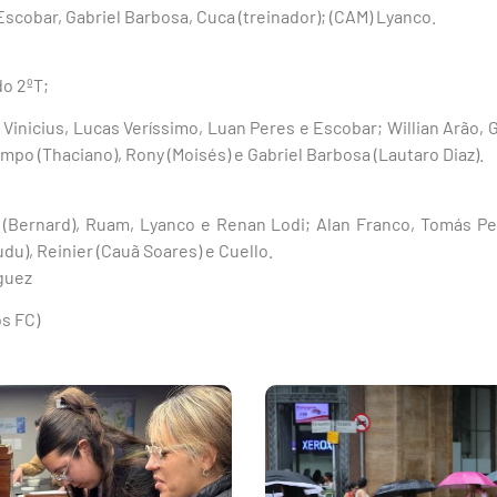
 Escobar, Gabriel Barbosa, Cuca (treinador); (CAM) Lyanco.
do 2ºT;
r Vinicius, Lucas Veríssimo, Luan Peres e Escobar; Willian Arão, 
po (Thaciano), Rony (Moisés) e Gabriel Barbosa (Lautaro Diaz).
 (Bernard), Ruam, Lyanco e Renan Lodi; Alan Franco, Tomás Per
udu), Reinier (Cauã Soares) e Cuello.
guez
os FC)