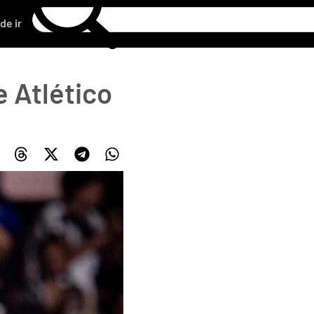
de ir
 Atlético