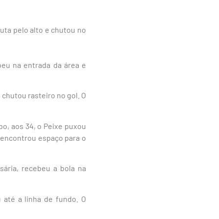
uta pelo alto e chutou no
beu na entrada da área e
chutou rasteiro no gol. O
o, aos 34, o Peixe puxou
e encontrou espaço para o
sária, recebeu a bola na
até a linha de fundo. O