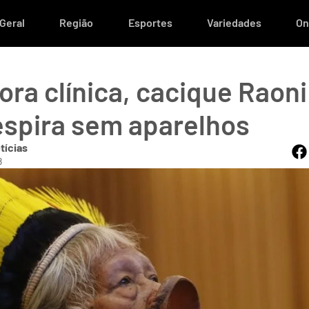
Geral
Região
Esportes
Variedades
On
ra clínica, cacique Raoni
respira sem aparelhos
tícias
8