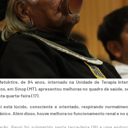
Metuktire, de 94 anos, internado na Unidade de Terapia Inten
ros, em Sinop (MT), apresentou melhoras no quadro de saúde, 
ta quarta-feira (17).
ni está lúcido, consciente e orientado, respirando normalm
ânico. Além disso, houve melhora no funcionamento renal e no q
ção, Raoni foi submetido nesta terça-feira (16) a uma endosc