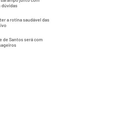
s dúvidas
ter a rotina saudável das
tivo
de de Santos será com
sageiros