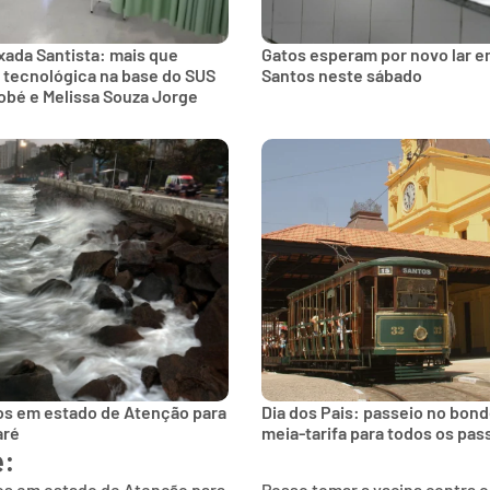
xada Santista: mais que
Gatos esperam por novo lar e
 tecnológica na base do SUS
Santos neste sábado
obé e Melissa Souza Jorge
os em estado de Atenção para
Dia dos Pais: passeio no bon
aré
meia-tarifa para todos os pas
e:
os em estado de Atenção para
Posso tomar a vacina contra 