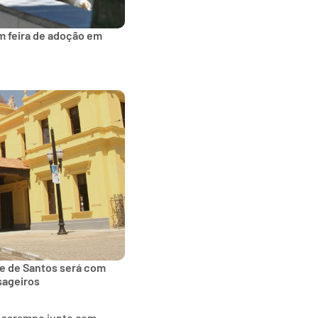
m feira de adoção em
de de Santos será com
sageiros
o sarampo junto com