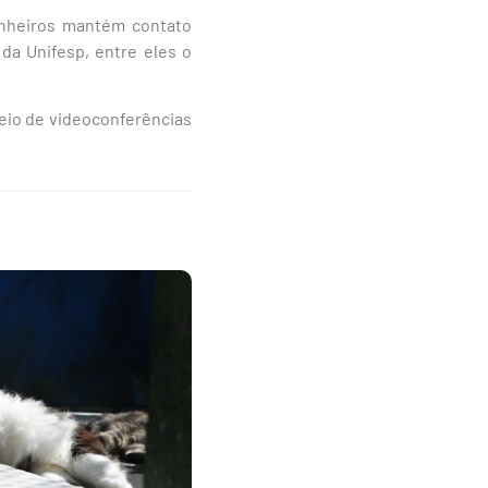
inheiros mantém contato
da Unifesp, entre eles o
meio de videoconferências