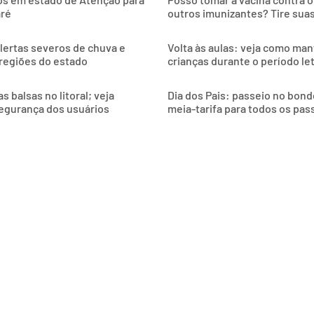
aré
outros imunizantes? Tire sua
alertas severos de chuva e
Volta às aulas: veja como man
 regiões do estado
crianças durante o período le
 balsas no litoral; veja
Dia dos Pais: passeio no bon
egurança dos usuários
meia-tarifa para todos os pas