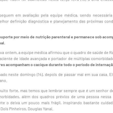
eguem em avaliação pela equipe médica, sendo necessária 
hor definição diagnóstica e planejamento das próximas condut
suporte por meio de nutrição parenteral e permanece sob ac
nal.
iva ontem, a equipe médica afirmou que o quadro de saúde de R
paciente de idade avançada e portador de múltiplas comorbidad
iares acompanham o cacique durante todo o período de internaçã
nado neste domingo (14), depois de passar mal em sua casa. El
ano.
uito forte, mas temos que lembrar sempre que é um senhor de
orbidades, além dos quadros prévios de uma pessoa nessa 
te o deixa um pouco mais frágil, inspirando bastante cuidado
 Dois Pinheiros, Douglas Yanai.