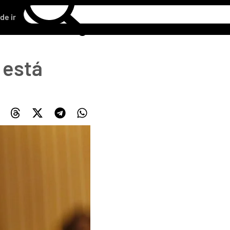
de ir
 está