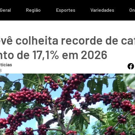
Geral
Região
Esportes
Variedades
On
vê colheita recorde de c
to de 17,1% em 2026
tícias
8