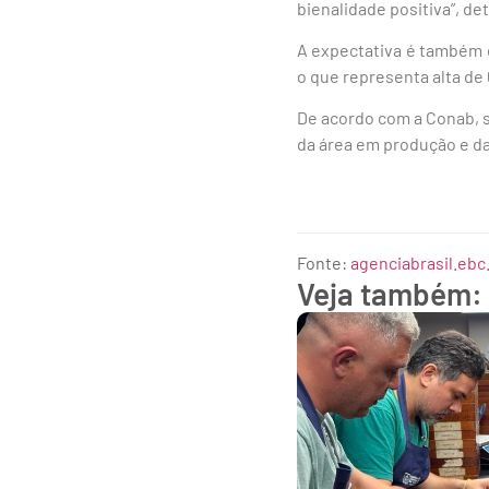
bienalidade positiva”, d
A expectativa é também d
o que representa alta d
De acordo com a Conab, 
da área em produção e da
Fonte:
agenciabrasil.ebc
Veja também: