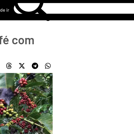
de ir
afé com