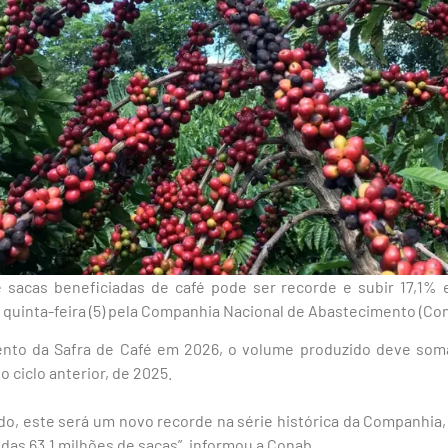
e sacas beneficiadas de café pode ser recorde e subir 17,1
 quinta-feira (5) pela Companhia Nacional de Abastecimento (Con
nto da Safra de Café em 2026,
o volume produzido deve soma
 ciclo anterior, de 2025.
do, este será um novo recorde na série histórica da Companhia,
das 63,1 milhões de sacas”, informou a Conab.