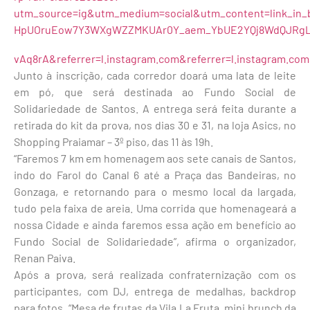
utm_source=ig&utm_medium=social&utm_content=link_
HpUOruEow7Y3WXgWZZMKUAr0Y_aem_YbUE2YQj8WdQJRg
vAq8rA&referrer=l.instagram.com&referrer=l.instagram.co
Junto à inscrição, cada corredor doará uma lata de leite
em pó, que será destinada ao Fundo Social de
Solidariedade de Santos. A entrega será feita durante a
retirada do kit da prova, nos dias 30 e 31, na loja Asics, no
Shopping Praiamar – 3º piso, das 11 às 19h.
“Faremos 7 km em homenagem aos sete canais de Santos,
indo do Farol do Canal 6 até a Praça das Bandeiras, no
Gonzaga, e retornando para o mesmo local da largada,
tudo pela faixa de areia. Uma corrida que homenageará a
nossa Cidade e ainda faremos essa ação em benefício ao
Fundo Social de Solidariedade”, afirma o organizador,
Renan Paiva.
Após a prova, será realizada confraternização com os
participantes, com DJ, entrega de medalhas, backdrop
para fotos. “Mesa de frutas da Vila La Fruta, mini brunch da