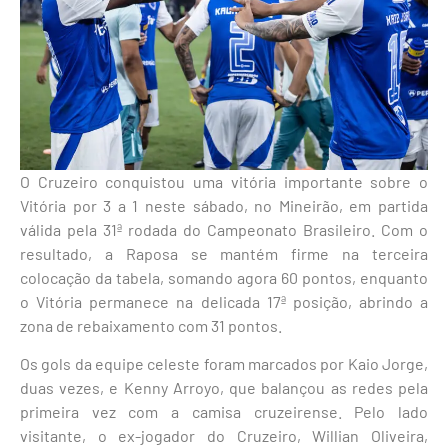
O Cruzeiro conquistou uma vitória importante sobre o
Vitória por 3 a 1 neste sábado, no Mineirão, em partida
válida pela 31ª rodada do Campeonato Brasileiro. Com o
resultado, a Raposa se mantém firme na terceira
colocação da tabela, somando agora 60 pontos, enquanto
o Vitória permanece na delicada 17ª posição, abrindo a
zona de rebaixamento com 31 pontos.
Os gols da equipe celeste foram marcados por Kaio Jorge,
duas vezes, e Kenny Arroyo, que balançou as redes pela
primeira vez com a camisa cruzeirense. Pelo lado
visitante, o ex-jogador do Cruzeiro, Willian Oliveira,