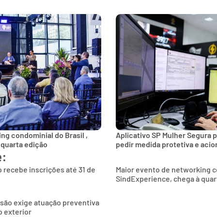
ng condominial do Brasil ,
Aplicativo SP Mulher Segura p
 quarta edição
pedir medida protetiva e aci
e:
 recebe inscrições até 31 de
Maior evento de networking co
SindExperience, chega à quar
são exige atuação preventiva
 exterior