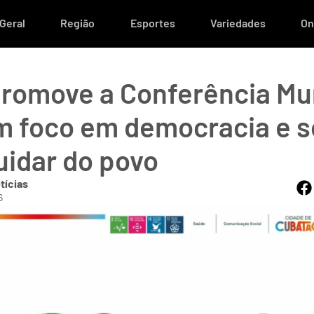
Geral
Região
Esportes
Variedades
On
romove a Conferência Mun
 foco em democracia e s
uidar do povo
tícias
6