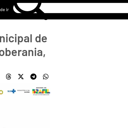
de ir
icipal de
oberania,