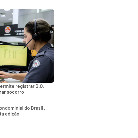
ermite registrar B.O,
onar socorro
ndominial do Brasil ,
ta edição