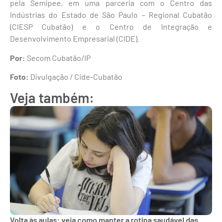
pela Semipee, em uma parceria com o Centro das
Indústrias do Estado de São Paulo – Regional Cubatão
(CIESP Cubatão) e o Centro de Integração e
Desenvolvimento Empresarial (CIDE).
Por:
Secom Cubatão/IP
Foto:
Divulgação / Cide-Cubatão
Veja também:
Volta às aulas: veja como manter a rotina saudável das