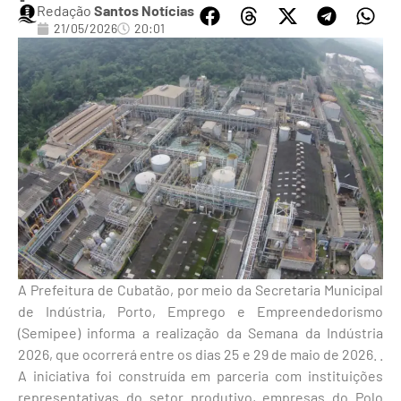
Redação
Santos Notícias
21/05/2026
20:01
A Prefeitura de Cubatão, por meio da Secretaria Municipal
de Indústria, Porto, Emprego e Empreendedorismo
(Semipee) informa a realização da Semana da Indústria
2026, que ocorrerá entre os dias 25 e 29 de maio de 2026. .
A iniciativa foi construída em parceria com instituições
representativas do setor produtivo, empresas do Polo