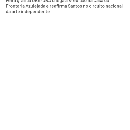
Feira gráfica OBA-OBA chega à 8ª edição na Casa da
Frontaria Azulejada e reafirma Santos no circuito nacional
da arte independente