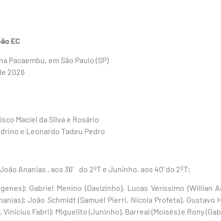
oão EC
ena Pacaembu, em São Paulo (SP)
 de 2026
sco Maciel da Silva e Rosário
drino e Leonardo Tadeu Pedro
, João Ananias , aos 36′ do 2ºT e Juninho, aos 40’ do 2ºT;
ógenes); Gabriel Menino (Davizinho), Lucas Veríssimo (Willian 
anias); João Schmidt (Samuel Pierri, Nicola Profeta), Gustavo H
Vinicius Fabri); Miguelito (Juninho), Barreal (Moisés) e Rony (Gabr