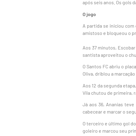
após seis anos. Os gols 
O jogo
A partida se iniciou com
amistoso e bloqueou o pr
Aos 37 minutos, Escobar 
santista aproveitou o ch
O Santos FC abriu o pla
Oliva, driblou a marcaçã
Aos 12 da segunda etapa,
Vila chutou de primeira, 
Já aos 36, Ananias teve
cabecear e marcar o seg
O terceiro e último gol d
goleiro e marcou seu pri