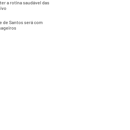
ter a rotina saudável das
tivo
de de Santos será com
sageiros