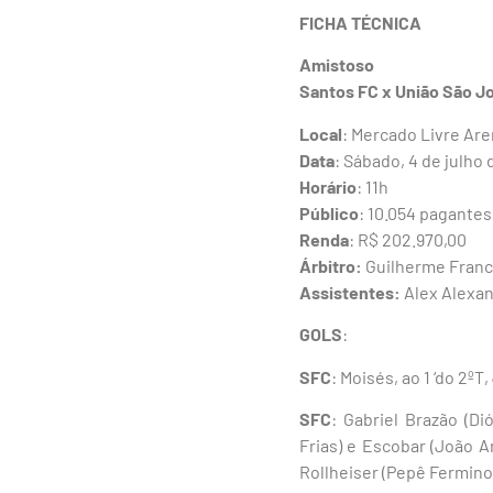
FICHA TÉCNICA
Amistoso
Santos FC x União São J
Local
: Mercado Livre Ar
Data
: Sábado, 4 de julho
Horário
: 11h
Público
: 10.054 pagantes
Renda
: R$ 202.970,00
Árbitro:
Guilherme Franci
Assistentes:
Alex Alexan
GOLS
:
SFC
: Moisés, ao 1 ‘do 2ºT
SFC
: Gabriel Brazão (Di
Frias) e Escobar (João An
Rollheiser (Pepê Fermino, 