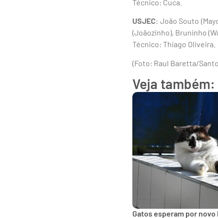
Técnico: Cuca.
USJEC
: João Souto (Mayc
(Joãozinho), Bruninho (Wa
Técnico: Thiago Oliveira.
(Foto: Raul Baretta/Sant
Veja também:
Gatos esperam por novo 