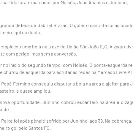
da partida foram marcados por Moisés, João Ananias e Juninho.
 grande defesa de Gabriel Brazão. O goleiro santista foi acionad
imeiro gol do duelo.
emplacou uma bola na trave do União São João E.C. A zaga adver
ute com perigo, mas sem a conversão.
car no início do segundo tempo, com Moisés. O ponta-esquerda 
o e chutou de esquerda para estufar as redes na Mercado Livre 
 Pepê Fermino conseguiu disputar a bola na área e ajeitar para 
rasteiro, e quase ampliou.
 nova oportunidade. Juninho cobrou escanteio na área e o zagu
undo.
o Peixe foi após pênalti sofrido por Juninho, aos 39. Na cobrança
meiro gol pelo Santos FC.