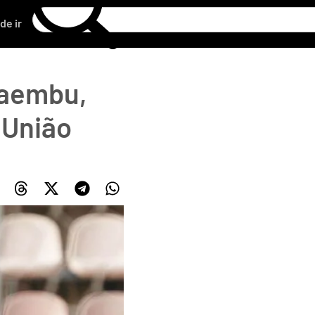
de ir
caembu,
 União