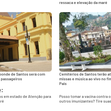
ressaca e elevação da maré
 bonde de Santos será com
Cemitérios de Santos terão a
s passageiros
missas e música ao vivo no f
Pais
e:
os em estado de Atenção para
Posso tomar a vacina contra 
aré
outros imunizantes? Tire sua