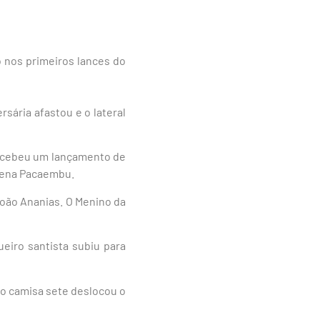
o nos primeiros lances do
sária afastou e o lateral
recebeu um lançamento de
Arena Pacaembu.
João Ananias. O Menino da
eiro santista subiu para
, o camisa sete deslocou o