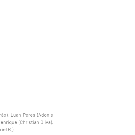
Arão), Luan Peres (Adonis
enrique (Christian Oliva),
iel B.);