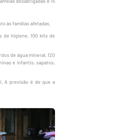
mílias desabrigadas e 15
to às famílias afetadas.
s de higiene, 100 kits de
rdos de água mineral, 120
nas e infantis, sapatos,
. A previsão é de que a