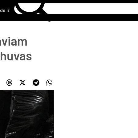
de ir
nviam
chuvas