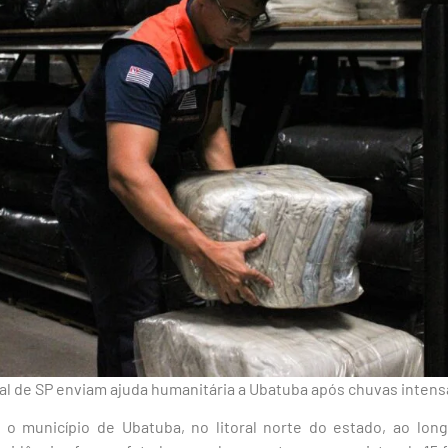
ial de SP enviam ajuda humanitária a Ubatuba após chuvas intens
 o município de Ubatuba, no litoral norte do estado, ao lo