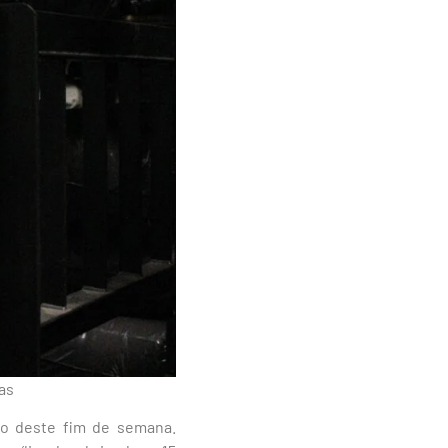
as
ngo deste fim de semana.