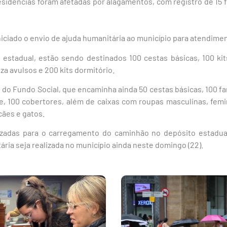
idências foram afetadas por alagamentos, com registro de 15 fa
niciado o envio de ajuda humanitária ao município para atendimen
 estadual, estão sendo destinados 100 cestas básicas, 100 kit
eza avulsos e 200 kits dormitório.
 do Fundo Social, que encaminha ainda 50 cestas básicas, 100 fa
, 100 cobertores, além de caixas com roupas masculinas, femini
cães e gatos.
izadas para o carregamento do caminhão no depósito estadual
ria seja realizada no município ainda neste domingo (22).