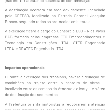
(não inerte), atestando ausência de contaminação.
A destinação ocorrerá em área devidamente licenciada
pela CETESB, localizada na Estrada Coronel Joaquim
Branco, seguindo todos os protocolos ambientais.
A execução ficará a cargo do Consórcio ESD – Rios Vivos
BAT, formado pelas empresas ETC Empreendimentos e
Tecnologia em Construções LTDA., STER Engenharia
LTDA. e DRATEC Engenharia LTDA.
Impactos operacionais
Durante a execução dos trabalhos, haverá circulação de
caminhões no trajeto entre o canteiro de obras —
localizado entre os campos do Venezuela e Ivoty — e a área
de destinação dos sedimentos.
A Prefeitura orienta motoristas a redobrarem a atenção
nas vias próximas ao percurso operacional. Eventuais