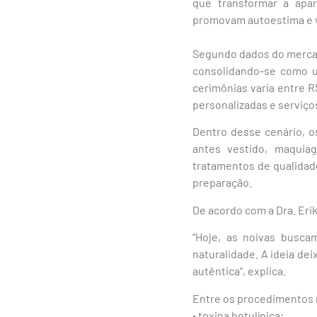
que transformar a apa
promovam autoestima e va
Segundo dados do mercad
consolidando-se como u
cerimônias varia entre R
personalizadas e serviços
Dentro desse cenário, o
antes vestido, maquiag
tratamentos de qualida
preparação.
De acordo com a Dra. Eri
“Hoje, as noivas busca
naturalidade. A ideia de
autêntica”, explica.
Entre os procedimentos 
• toxina botulínica;