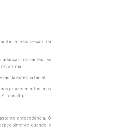
mente a valorização da
r mudanças marcantes, as
o”, afirma.
são da estética facial.
 menos procedimentos, mas
”, ressalta.
astante antecedência. O
 especialmente quando o