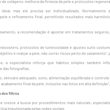
o de colágeno, melhora da firmeza da pele e protocolos regenera
ideal, mas ele precisa ser individualizado. Normalmente 
 pele e refinamento final, permitindo resultados mais harmônico
casamento, a recomendação é apostar em tratamentos seguros,
kinboosters, protocolos de luminosidade e ajustes sutis costum
bjetivo é realçar a pele, não correr riscos perto do casamento”, 
, a especialista reforça que hábitos simples também infl
 das fotografias.
o, skincare adequado, sono, alimentação equilibrada e control
acabamento final da pele, inclusive nas fotos em alta definição”
 dos filtros
cresce a busca por procedimentos mais naturais, especial
ica impulsionada pelas redes sociais.