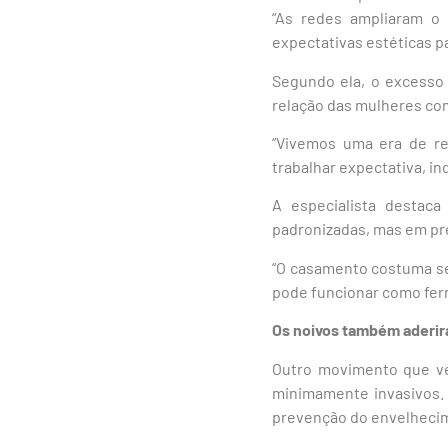
“As redes ampliaram o
expectativas estéticas pa
Segundo ela, o excesso 
relação das mulheres com
“Vivemos uma era de reg
trabalhar expectativa, in
A especialista destac
padronizadas, mas em pre
“O casamento costuma se
pode funcionar como ferr
Os noivos também aderir
Outro movimento que ve
minimamente invasivos. 
prevenção do envelhecim