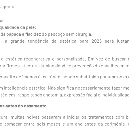
lágeno;
os;
qualidade da pele;
 da papada e flacidez do pescoço sem cirurgia.
a, a grande tendência da estética para 2026 será justa
é a estética regenerativa e personalizada. Em vez de busca
r firmeza, textura, luminosidade e prevenção do envelheciment
conceito de “menos é mais” vem sendo substituído por uma nova vi
em inteligência estética. Não significa necessariamente fazer
tégicas, respeitando anatomia, expressão facial e individualidade
es antes do casamento
ra, muitas noivas passaram a iniciar os tratamentos com b
de começar entre seis meses e um ano antes da cerimônia,