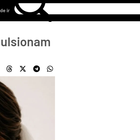
de ir
pulsionam