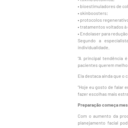
• bioestimuladores de co
• skinboosters;
• protocolos regenerativ
• tratamentos voltados à 
• Endolaser para redução
Segundo a especialist
individualidade.
“A principal tendência 
pacientes querem melhora
Ela destaca ainda que o 
“Hoje eu gosto de falar 
fazer escolhas mais estra
Preparação começa mes
Com o aumento da procu
planejamento facial po