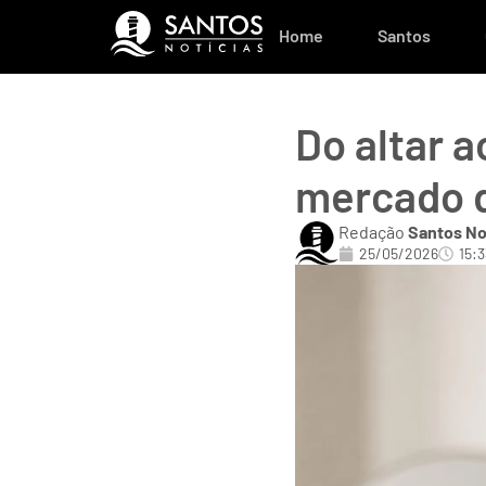
Home
Santos
Do altar 
mercado d
Redação
Santos No
25/05/2026
15:3