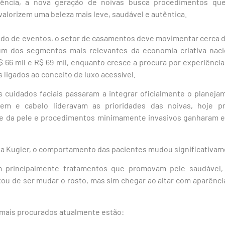
rência, a nova geração de noivas busca procedimentos que
lorizem uma beleza mais leve, saudável e autêntica.
o de eventos, o setor de casamentos deve movimentar cerca de 
m dos segmentos mais relevantes da economia criativa nacio
$ 66 mil e R$ 69 mil, enquanto cresce a procura por experiência
 ligados ao conceito de luxo acessível.
s cuidados faciais passaram a integrar oficialmente o planej
em e cabelo lideravam as prioridades das noivas, hoje pr
de da pele e procedimentos minimamente invasivos ganharam 
ka Kugler, o comportamento das pacientes mudou significativam
m principalmente tratamentos que promovam pele saudável, 
ixou de ser mudar o rosto, mas sim chegar ao altar com aparênc
mais procurados atualmente estão: