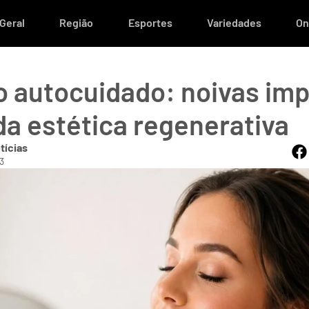
Geral
Região
Esportes
Variedades
On
ao autocuidado: noivas im
a estética regenerativa
tícias
3