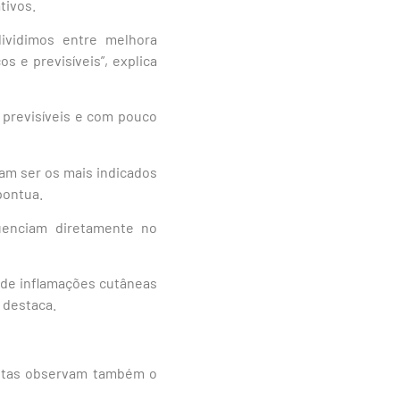
tivos.
dividimos entre melhora
s e previsíveis”, explica
 previsíveis e com pouco
am ser os mais indicados
pontua.
uenciam diretamente no
e de inflamações cutâneas
, destaca.
istas observam também o