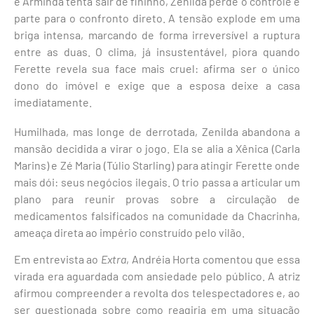
e Arminda tenta sair de fininho, Zenilda perde o controle e
parte para o confronto direto. A tensão explode em uma
briga intensa, marcando de forma irreversível a ruptura
entre as duas. O clima, já insustentável, piora quando
Ferette revela sua face mais cruel: afirma ser o único
dono do imóvel e exige que a esposa deixe a casa
imediatamente.
Humilhada, mas longe de derrotada, Zenilda abandona a
mansão decidida a virar o jogo. Ela se alia a Xênica (Carla
Marins) e Zé Maria (Túlio Starling) para atingir Ferette onde
mais dói: seus negócios ilegais. O trio passa a articular um
plano para reunir provas sobre a circulação de
medicamentos falsificados na comunidade da Chacrinha,
ameaça direta ao império construído pelo vilão.
Em entrevista ao
Extra
, Andréia Horta comentou que essa
virada era aguardada com ansiedade pelo público. A atriz
afirmou compreender a revolta dos telespectadores e, ao
ser questionada sobre como reagiria em uma situação