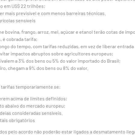
o em US$ 22 trilhões;
er mais previsível e com menos barreiras técnicas.
rícolas sensíveis
 bovina, frango, arroz, mel, açúcar e etanol terão cotas de imp
 é cobrada tarifa;
ngo do tempo, com tarifas reduzidas, em vez de liberar entrada
itar impactos abruptos sobre agricultores europeus;
ivalem a 3% dos bens ou 5% do valor importado do Brasil;
iro, chegam a 9% dos bens ou 8% do valor.
 tarifas temporariamente se:
rem acima de limites definidos;
to abaixo do mercado europeu;
adeias consideradas sensíveis.
ais obrigatórios
dos pelo acordo não poderão estar ligados a desmatamento ilega