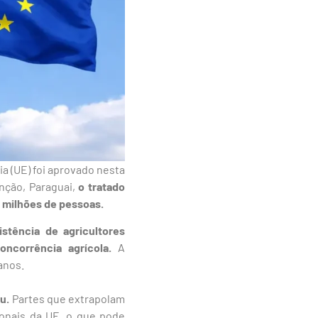
a (UE) foi aprovado nesta
unção, Paraguai,
o tratado
 milhões de pessoas.
stência de agricultores
oncorrência agrícola.
A
anos.
u.
Partes que extrapolam
ionais da UE, o que pode