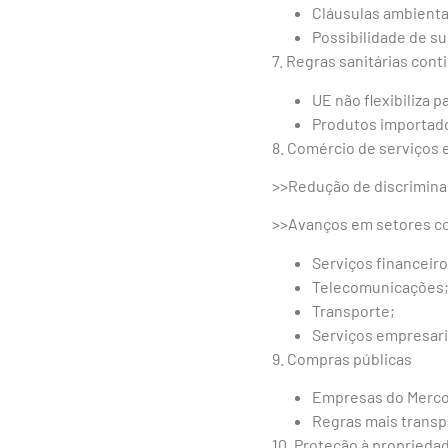
Cláusulas ambienta
Possibilidade de s
7. Regras sanitárias con
UE não flexibiliza p
Produtos importado
8. Comércio de serviços 
>>Redução de discriminaç
>>Avanços em setores c
Serviços financeiro
Telecomunicações
Transporte;
Serviços empresari
9. Compras públicas
Empresas do Mercos
Regras mais transpa
10. Proteção à propriedad