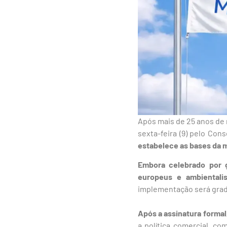
Após mais de 25 anos de 
sexta-feira (9) pelo Co
estabelece as bases da m
Embora celebrado por g
europeus e ambientalis
implementação será gradu
Após a assinatura formal
a política comercial, c