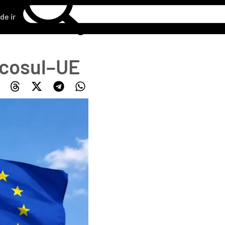
de ir
rcosul–UE