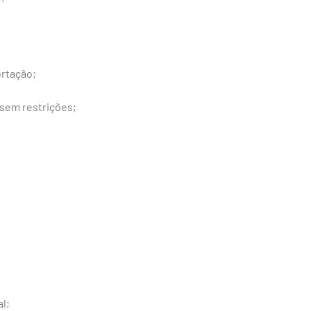
ortação;
 sem restrições;
l;