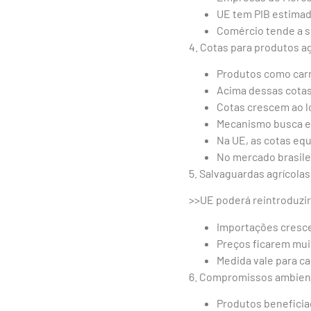
UE tem PIB estimad
Comércio tende a s
4. Cotas para produtos ag
Produtos como carne
Acima dessas cotas,
Cotas crescem ao lo
Mecanismo busca ev
Na UE, as cotas equ
No mercado brasile
5. Salvaguardas agrícolas
>>UE poderá reintroduzir
Importações cresce
Preços ficarem mui
Medida vale para c
6. Compromissos ambient
Produtos beneficia