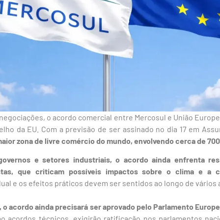
negociações, o acordo comercial entre Mercosul e União Europei
nselho da EU. Com a previsão de ser assinado no dia 17 em Ass
aior zona de livre comércio do mundo, envolvendo cerca de 700
overnos e setores industriais, o acordo ainda enfrenta resi
tas, que criticam possíveis impactos sobre o clima e a c
al e os efeitos práticos devem ser sentidos ao longo de vários 
, o acordo ainda precisará ser aprovado pelo Parlamento Europe
omo acordos técnicos, exigirão ratificação nos parlamentos nac