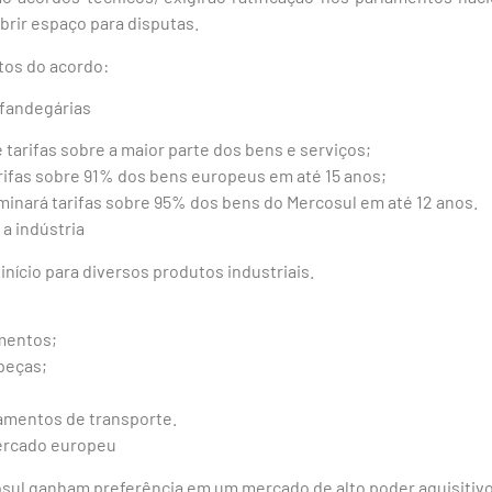
brir espaço para disputas.
ntos do acordo:
alfandegárias
tarifas sobre a maior parte dos bens e serviços;
arifas sobre 91% dos bens europeus em até 15 anos;
minará tarifas sobre 95% dos bens do Mercosul em até 12 anos.
a indústria
 início para diversos produtos industriais.
mentos;
peças;
amentos de transporte.
ercado europeu
ul ganham preferência em um mercado de alto poder aquisitivo