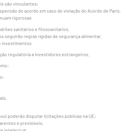
is são vinculantes;
uspensão do acordo em caso de violação do Acordo de Paris.
tinuam rigorosas
adrões sanitários e fitossanitários.
s seguirão regras rígidas de segurança alimentar.
e investimentos
ão regulatória a investidores estrangeiros.
omo:
s;
;
ais.
ul poderão disputar licitações públicas na UE;
rentes e previsíveis.
e intelectual