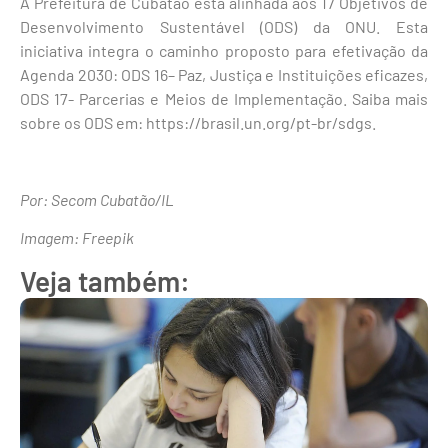
A Prefeitura de Cubatão está alinhada aos 17 Objetivos de
Desenvolvimento Sustentável (ODS) da ONU. Esta
iniciativa integra o caminho proposto para efetivação da
Agenda 2030: ODS 16– Paz, Justiça e Instituições eficazes,
ODS 17- Parcerias e Meios de Implementação. Saiba mais
sobre os ODS em: https://brasil.un.org/pt-br/sdgs.
Por: Secom Cubatão/IL
Imagem: Freepik
Veja também: