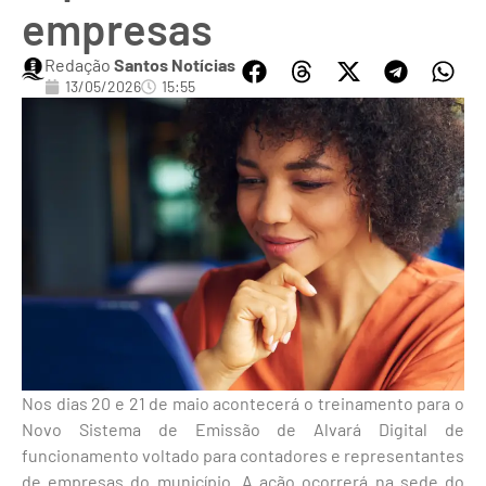
empresas
Redação
Santos Notícias
13/05/2026
15:55
Nos dias 20 e 21 de maio acontecerá o treinamento para o
Novo Sistema de Emissão de Alvará Digital de
funcionamento voltado para contadores e representantes
de empresas do município. A ação ocorrerá na sede do