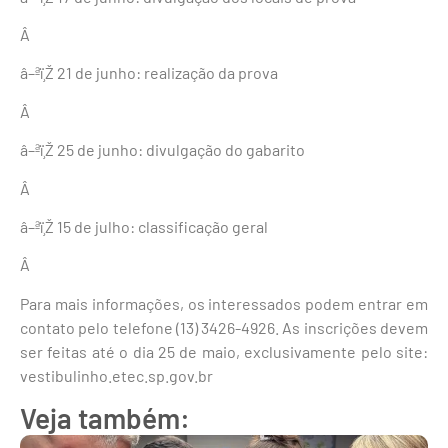
Â
â–ªï¸Ž 21 de junho: realização da prova
Â
â–ªï¸Ž 25 de junho: divulgação do gabarito
Â
â–ªï¸Ž 15 de julho: classificação geral
Â
Para mais informações, os interessados podem entrar em
contato pelo telefone (13) 3426-4926. As inscrições devem
ser feitas até o dia 25 de maio, exclusivamente pelo site:
vestibulinho.etec.sp.gov.br
Veja também: