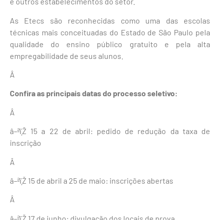
e outros estabelecimentos do setor.
As Etecs são reconhecidas como uma das escolas
técnicas mais conceituadas do Estado de São Paulo pela
qualidade do ensino público gratuito e pela alta
empregabilidade de seus alunos.
Â
Confira as principais datas do processo seletivo:
Â
â–ªï¸Ž 15 a 22 de abril: pedido de redução da taxa de
inscrição
Â
â–ªï¸Ž 15 de abril a 25 de maio: inscrições abertas
Â
â–ªï¸Ž 17 de junho: divulgação dos locais de prova