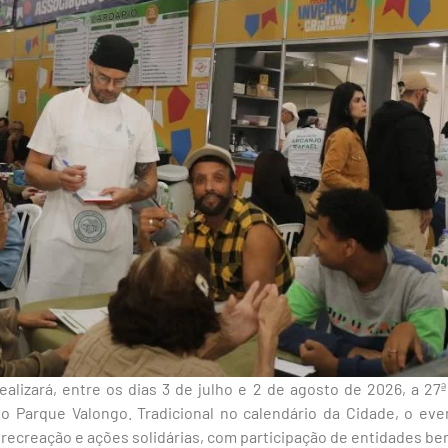
ealizará, entre os dias 3 de julho e 2 de agosto de 2026, a 27
 Parque Valongo. Tradicional no calendário da Cidade, o eve
 recreação e ações solidárias, com participação de entidades be