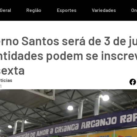
Geral
Região
Esportes
Variedades
On
rno Santos será de 3 de ju
ntidades podem se inscre
sexta
tícias
1