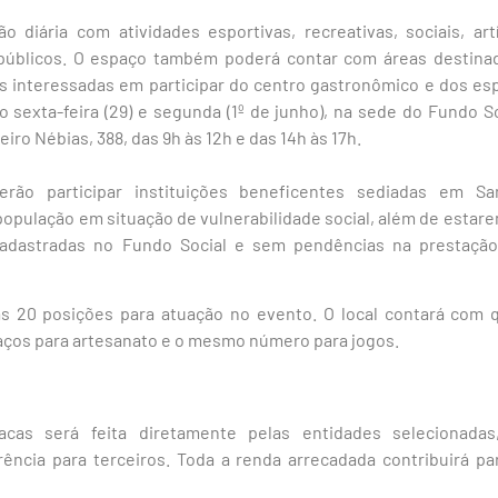
o diária com atividades esportivas, recreativas, sociais, art
 públicos. O espaço também poderá contar com áreas destina
s interessadas em participar do centro gastronômico e dos e
ão sexta-feira (29) e segunda (1º de junho), na sede do Fundo S
eiro Nébias, 388, das 9h às 12h e das 14h às 17h.
erão participar instituições beneficentes sediadas em S
opulação em situação de vulnerabilidade social, além de estare
cadastradas no Fundo Social e sem pendências na prestaçã
s 20 posições para atuação no evento. O local contará com q
aços para artesanato e o mesmo número para jogos.
acas será feita diretamente pelas entidades selecionadas
rência para terceiros. Toda a renda arrecadada contribuirá pa