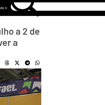
de ir
lho a 2 de
ver a