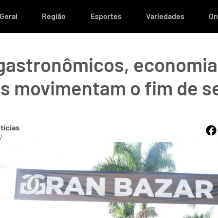
Geral
Região
Esportes
Variedades
On
 gastronômicos, economia 
xas movimentam o fim de 
tícias
7