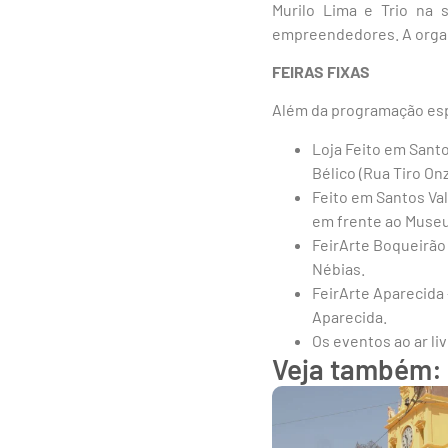
Murilo Lima e Trio na 
empreendedores. A organ
FEIRAS FIXAS
Além da programação espe
Loja Feito em Santo
Bélico (Rua Tiro Onz
Feito em Santos Val
em frente ao Museu
FeirArte Boqueirão 
Nébias.
FeirArte Aparecida 
Aparecida.
Os eventos ao ar li
Veja também: