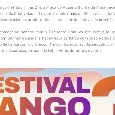
go (19), das 11h às 21h, a Praça do Aquário (Ponta da Praia) re
ial da Criatividade. O evento reunirá mais de 100 marcas criati
verso místico, produtos kids e pet, além de festival de brechós e
começa no sábado com o ‘Esquenta Gran’, às 15h, com K.fé O
, com Benhur e Banda, e happy hour às 19h30 com João Romuald
ão de dança com o professor Marcio Roberto, às 16h, seguido do F
ém de discotecagem com DJ Fábio Herdy durante o evento.