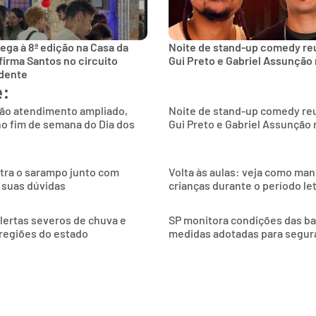
ega à 8ª edição na Casa da
Noite de stand-up comedy reu
firma Santos no circuito
Gui Preto e Gabriel Assunção
ndente
e:
rão atendimento ampliado,
Noite de stand-up comedy reu
no fim de semana do Dia dos
Gui Preto e Gabriel Assunção 
ntra o sarampo junto com
Volta às aulas: veja como man
 suas dúvidas
crianças durante o período le
alertas severos de chuva e
SP monitora condições das bals
 regiões do estado
medidas adotadas para segur