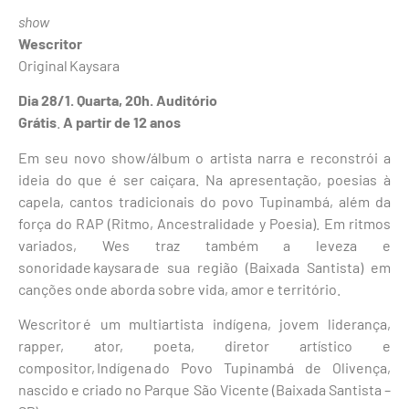
show
Wescritor
Original Kaysara
Dia 28/1. Quarta, 20h.
Auditório
Grátis
.
A partir de 12 anos
Em seu novo show/álbum o artista narra e reconstrói a
ideia do que é ser caiçara. Na apresentação, poesias à
capela, cantos tradicionais do povo Tupinambá, além da
força do RAP (Ritmo, Ancestralidade y Poesia). Em ritmos
variados, Wes traz também a leveza e
sonoridade kaysara de sua região (Baixada Santista) em
canções onde aborda sobre vida, amor e território.
Wescritor é um multiartista indígena, jovem liderança,
rapper, ator, poeta, diretor artístico e
compositor, Indígena do Povo Tupinambá de Olivença,
nascido e criado no Parque São Vicente (Baixada Santista –