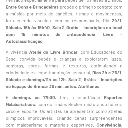
Entre Sons e Brincadeiras
propõe o primeiro contato com
a música por meio de canções, ritmos e movimentos,
fortalecendo vínculos com os responsáveis. Dia
24/1.
Sábado, 16h às 16h40
.
Sala 2
.
Grátis – Inscrições no local
com 15 minutos de antecedência
.
Livre –
Autoclassificação
A vivência
Ateliê do Livre Brincar
, com Educadores do
Sesc, convida bebês e crianças a explorarem luzes,
sombras, cores, formas e texturas, estimulando a
criatividade e a experimentação sensorial.
Dias 24 e 25/1.
Sábado e domingo,11h às 12h.
Sala 2
.
Grátis – Inscrições
no Espaço de Brincar 30 min. antes.
Até 6 anos
E
domingo, às 17h30
, tem o espetáculo
Esportes
Malabarísticos
, com os Irmãos Becker misturando humor,
circo e esporte. Os artistas se apresentam como atletas
olímpicos improváveis, criando cenas surpreendentes
com malabarismo e materiais esportivos.
Convivência.