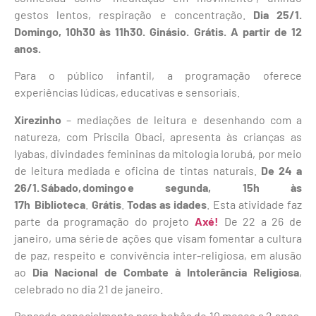
gestos lentos, respiração e concentração.
Dia 25/1.
Domingo, 10h30 às 11h30. Ginásio. Grátis. A partir de 12
anos.
Para o público infantil, a programação oferece
experiências lúdicas, educativas e sensoriais.
Xirezinho
– mediações de leitura e desenhando com a
natureza, com Priscila Obaci, apresenta às crianças as
Iyabas, divindades femininas da mitologia Iorubá, por meio
de leitura mediada e oficina de tintas naturais.
De 24 a
26/1. Sábado, domingo e segunda, 15h às
17h
Biblioteca
.
Grátis
.
Todas as idades
. Esta atividade faz
parte da programação do projeto
Axé!
De 22 a 26 de
janeiro, uma série de ações que visam fomentar a cultura
de paz, respeito e convivência inter-religiosa, em alusão
ao
Dia Nacional de Combate à Intolerância Religiosa
,
celebrado no dia 21 de janeiro.
Pensado especialmente para bebês de 10 meses a 2 anos
,