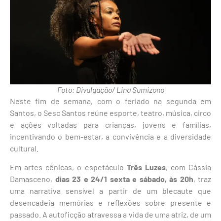
Foto: Divulgação/ Lina Sumizono
Neste fim de semana, com o feriado na segunda em
Santos, o Sesc Santos reúne esporte, teatro, música, circo
e ações voltadas para crianças, jovens e famílias,
incentivando o bem-estar, a convivência e a diversidade
cultural.
Em artes cênicas, o espetáculo
Três Luzes
, com Cássia
Damasceno,
dias 23 e 24/1 sexta e sábado, às 20h
, traz
uma narrativa sensível a partir de um blecaute que
desencadeia memórias e reflexões sobre presente e
passado. A autoficção atravessa a vida de uma atriz, de um