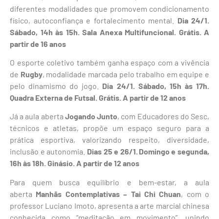
diferentes modalidades que promovem condicionamento
físico, autoconfiança e fortalecimento mental.
Dia 24/1.
Sábado, 14h às 15h. Sala Anexa Multifuncional. Grátis. A
partir de 16 anos
O esporte coletivo também ganha espaço com a vivência
de
Rugby
, modalidade marcada pelo trabalho em equipe e
pelo dinamismo do jogo.
Dia 24/1. Sábado, 15h às 17h.
Quadra Externa de Futsal. Grátis. A partir de 12 anos
Já a aula aberta
Jogando Junto
, com Educadores do Sesc,
técnicos e atletas, propõe um espaço seguro para a
prática esportiva, valorizando respeito, diversidade,
inclusão e autonomia.
Dias 25 e 26/1. Domingo e segunda,
16h às 18h. Ginásio. A partir de 12 anos
Para quem busca equilíbrio e bem-estar, a aula
aberta
Manhãs Contemplativas – Tai Chi Chuan
, com o
professor Luciano Imoto, apresenta a arte marcial chinesa
conhecida como “meditação em movimento”, unindo