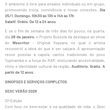
O ambiente é livre para ensaios individuais ou em grupo,
promovendo troca, convivência e novas conexões.
Dia
25/1. Domingo, 10h30 às 13h e 14h às 17h
Sala41
.
Grátis. De 12 a 24 anos
E se o fim de semana de três dias foi pouco, na quarta,
dia
28 de janeiro
, o Projeto Bússola dá destaque ao show
do
Wescritor
– Original Kaysara, no qual o artista
reconstrói a ideia do que é ser caiçara. A apresentação
reúne poesias à capela, cantos tradicionais do povo
Tupinambá e a força do RAP, misturando ancestralidade,
ritmo e identidade cultural da região
. Auditório. Grátis. A
partir de 12 anos.
SINOPSES E SERVIÇOS COMPLETOS
SESC VERÃO 2026
31ª Edição
Com foco no bem-estar e na qualidade de vida, o Sesc