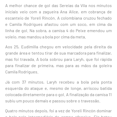
A melhor chance de gol das Sereias da Vila nos minutos
iniciais veio com a zagueira Ana Alice, em cobrança de
escanteio de Yoreli Rincón. A colombiana cruzou fechado
e Camila Rodrigues afastou com um soco, em cima da
linha de gol. Na sobra, a camisa 4 do Peixe emendou um
voleio, mas mandou a bola por cima da meta.
Aos 25, Eudimilla chegou em velocidade pela direita da
grande área e tentou tirar de sua marcadora para finalizar,
mas foi travada. A bola sobrou para Laryh, que foi rápida
para finalizar de primeira, mas para as mãos da goleira
Camila Rodrigues.
Já com 37 minutos, Laryh recebeu a bola pela ponta
esquerda do ataque e, mesmo de longe, arriscou batida
colocada diretamente para o gol. A finalização da camisa 11
subiu um pouco demais e passou sobre o travessão.
Quatro minutos depois, foi a vez de Yoreli Rincón dominar
a bola pela intermediária do campo ofensivo. Ela bateu