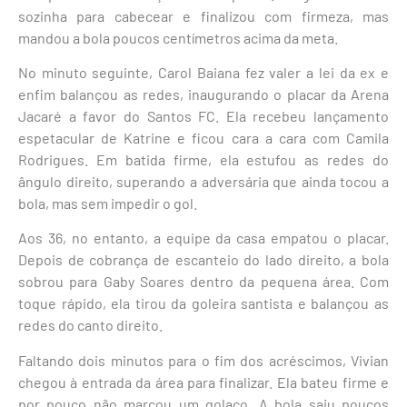
sozinha para cabecear e finalizou com firmeza, mas
mandou a bola poucos centímetros acima da meta.
No minuto seguinte, Carol Baiana fez valer a lei da ex e
enfim balançou as redes, inaugurando o placar da Arena
Jacaré a favor do Santos FC. Ela recebeu lançamento
espetacular de Katrine e ficou cara a cara com Camila
Rodrigues. Em batida firme, ela estufou as redes do
ângulo direito, superando a adversária que ainda tocou a
bola, mas sem impedir o gol.
Aos 36, no entanto, a equipe da casa empatou o placar.
Depois de cobrança de escanteio do lado direito, a bola
sobrou para Gaby Soares dentro da pequena área. Com
toque rápido, ela tirou da goleira santista e balançou as
redes do canto direito.
Faltando dois minutos para o fim dos acréscimos, Vivian
chegou à entrada da área para finalizar. Ela bateu firme e
por pouco não marcou um golaço. A bola saiu poucos