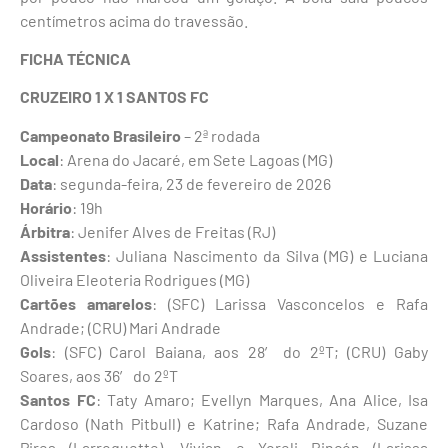
centímetros acima do travessão.
FICHA TÉCNICA
CRUZEIRO 1 X 1 SANTOS FC
Campeonato Brasileiro
– 2ª rodada
Local
: Arena do Jacaré, em Sete Lagoas (MG)
Data
: segunda-feira, 23 de fevereiro de 2026
Horário
: 19h
Árbitra
: Jenifer Alves de Freitas (RJ)
Assistentes
: Juliana Nascimento da Silva (MG) e Luciana
Oliveira Eleoteria Rodrigues (MG)
Cartões amarelos
: (SFC) Larissa Vasconcelos e Rafa
Andrade; (CRU) Mari Andrade
Gols
: (SFC) Carol Baiana, aos 28′ do 2ºT; (CRU) Gaby
Soares, aos 36′ do 2ºT
Santos FC
: Taty Amaro; Evellyn Marques, Ana Alice, Isa
Cardoso (Nath Pitbull) e Katrine; Rafa Andrade, Suzane
Pires (Larroquette), Vivian e Yoreli Rincón (Larissa