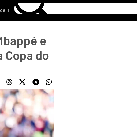
de ir
 Mbappé e
a Copa do