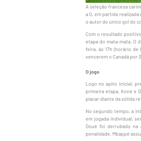
A seleção francesa carim
a 0, em partida realizada
o autor do único gol do 
Com o resultado positiv
etapa do mata-mata. O d
feira, às 17h (horário 
vencerem o Canadá por 3 
O jogo
Logo no apito inicial, 
primeira etapa, Koné e 
placar diante da sólida r
No segundo tempo, a in
em jogada individual, s
Doué foi derrubado na 
penalidade. Mbappé assu