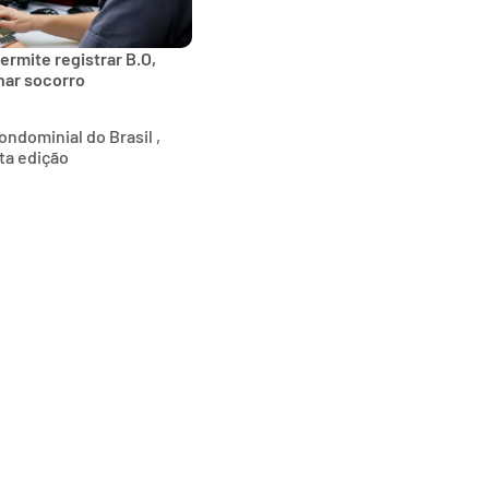
ermite registrar B.O,
onar socorro
ndominial do Brasil ,
ta edição