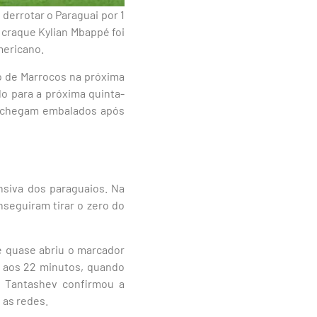
derrotar o Paraguai por 1
O craque Kylian Mbappé foi
mericano.
o de Marrocos na próxima
o para a próxima quinta-
os chegam embalados após
nsiva dos paraguaios. Na
seguiram tirar o zero do
 quase abriu o marcador
o aos 22 minutos, quando
z Tantashev confirmou a
 as redes.