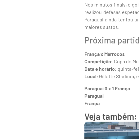
Nos minutos finais, o go
realizou defesas espeta
Paraguai ainda tentou u
maiores sustos.
Próxima parti
França x Marrocos
Competição:
Copa do Mun
Data e horário:
quinta-feir
Local
: Gillette Stadium,
Paraguai 0 x 1 França
Paraguai
França
Veja também: