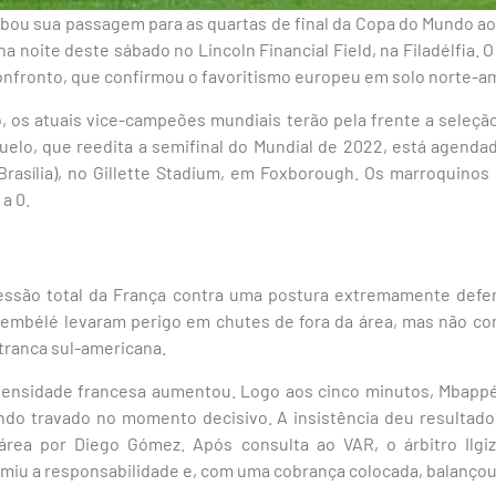
bou sua passagem para as quartas de final da Copa do Mundo ao 
 na noite deste sábado no Lincoln Financial Field, na Filadélfia. 
confronto, que confirmou o favoritismo europeu em solo norte-a
o, os atuais vice-campeões mundiais terão pela frente a seleçã
uelo, que reedita a semifinal do Mundial de 2022, está agendad
de Brasília), no Gillette Stadium, em Foxborough. Os marroquin
a 0.
pressão total da França contra uma postura extremamente defe
Dembélé levaram perigo em chutes de fora da área, mas não con
etranca sul-americana.
tensidade francesa aumentou. Logo aos cinco minutos, Mbappé
endo travado no momento decisivo. A insistência deu resultad
área por Diego Gómez. Após consulta ao VAR, o árbitro Ilgi
miu a responsabilidade e, com uma cobrança colocada, balançou