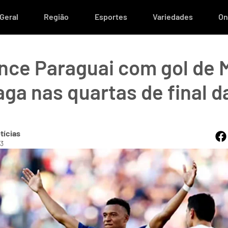
Geral
Região
Esportes
Variedades
On
nce Paraguai com gol de
aga nas quartas de final d
tícias
13