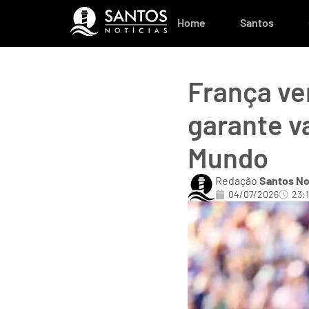
Home
Santos
França ve
garante v
Mundo
Redação
Santos No
04/07/2026
23: