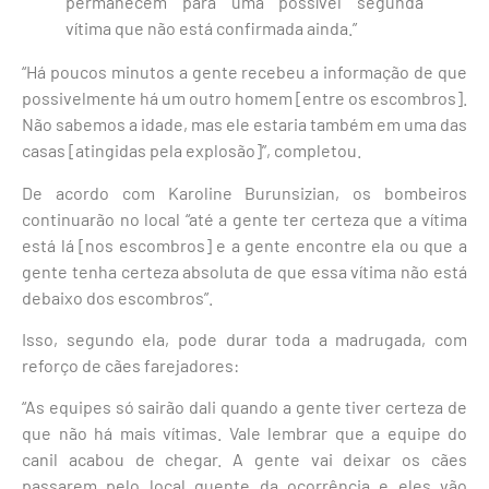
permanecem para uma possível segunda
vítima que não está confirmada ainda.”
“Há poucos minutos a gente recebeu a informação de que
possivelmente há um outro homem [entre os escombros].
Não sabemos a idade, mas ele estaria também em uma das
casas [atingidas pela explosão]”, completou.
De acordo com Karoline Burunsizian, os bombeiros
continuarão no local “até a gente ter certeza que a vítima
está lá [nos escombros] e a gente encontre ela ou que a
gente tenha certeza absoluta de que essa vítima não está
debaixo dos escombros”.
Isso, segundo ela, pode durar toda a madrugada, com
reforço de cães farejadores:
“As equipes só sairão dali quando a gente tiver certeza de
que não há mais vítimas. Vale lembrar que a equipe do
canil acabou de chegar. A gente vai deixar os cães
passarem pelo local quente da ocorrência e eles vão