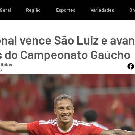
Geral
Região
Esportes
Variedades
On
onal vence São Luiz e ava
is do Campeonato Gaúcho
tícias
18