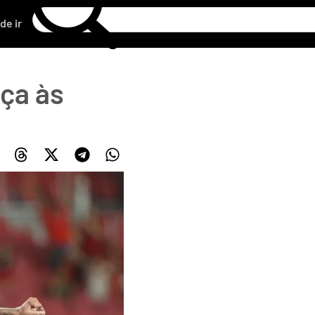
de ir
nça às