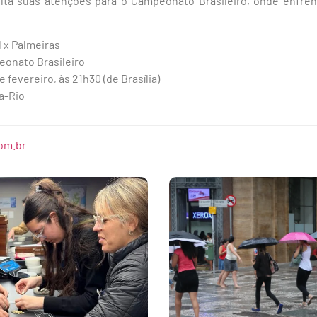
olta suas atenções para o Campeonato Brasileiro, onde enfre
 x Palmeiras
onato Brasileiro
e fevereiro, às 21h30 (de Brasília)
a-Rio
om.br