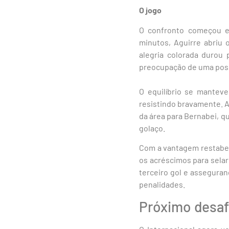
O jogo
O confronto começou em
minutos, Aguirre abriu 
alegria colorada durou 
preocupação de uma possí
O equilíbrio se mantev
resistindo bravamente. A
da área para Bernabei, q
golaço.
Com a vantagem restabele
os acréscimos para selar
terceiro gol e assegura
penalidades.
Próximo desaf