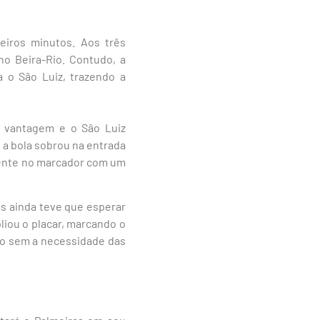
iros minutos. Aos três
no Beira-Rio. Contudo, a
a o São Luiz, trazendo a
a vantagem e o São Luiz
 a bola sobrou na entrada
frente no marcador com um
as ainda teve que esperar
liou o placar, marcando o
ão sem a necessidade das