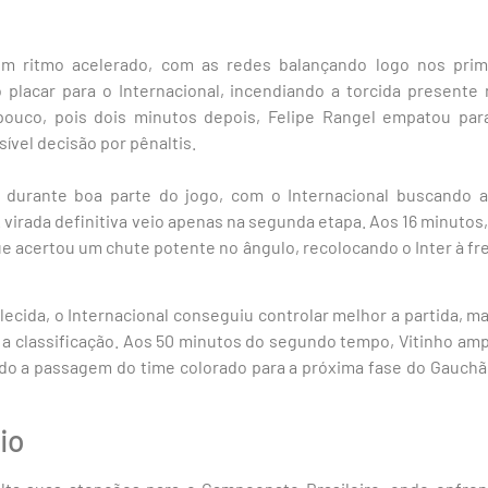
 ritmo acelerado, com as redes balançando logo nos prime
o placar para o Internacional, incendiando a torcida presente 
pouco, pois dois minutos depois, Felipe Rangel empatou par
vel decisão por pênaltis.
e durante boa parte do jogo, com o Internacional buscando 
 virada definitiva veio apenas na segunda etapa. Aos 16 minutos,
ue acertou um chute potente no ângulo, recolocando o Inter à 
cida, o Internacional conseguiu controlar melhor a partida, m
 a classificação. Aos 50 minutos do segundo tempo, Vitinho amp
ndo a passagem do time colorado para a próxima fase do Gauch
io