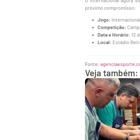
O Internacional agora v
próximo compromisso:
Jogo:
Internacional
Competição:
Campe
Data e Horário:
12 d
Local:
Estádio Beir
Fonte:
agenciaesporte.c
Veja também: