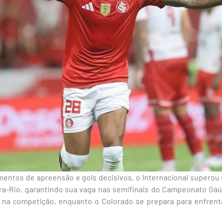
ntos de apreensão e gols decisivos, o Internacional superou o 
ra-Rio, garantindo sua vaga nas semifinais do Campeonato Gaúc
z na competição, enquanto o Colorado se prepara para enfrent