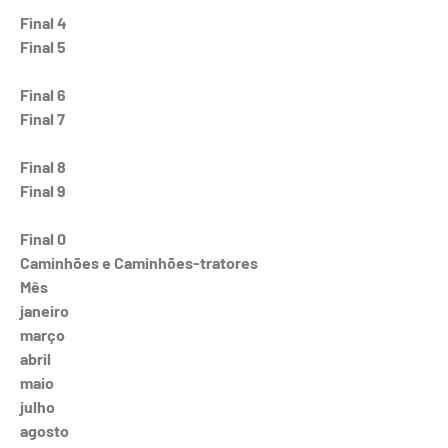
Final 4
Final 5
Final 6
Final 7
Final 8
Final 9
Final 0
Caminhões e Caminhões-tratores
Mês
janeiro
março
abril
maio
julho
agosto