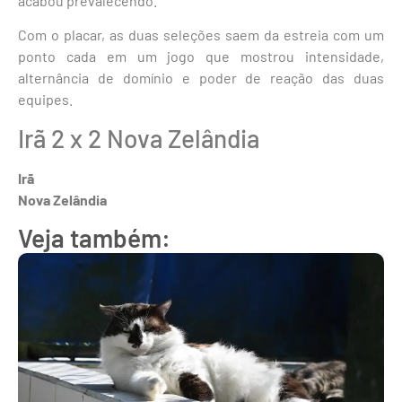
acabou prevalecendo.
Com o placar, as duas seleções saem da estreia com um
ponto cada em um jogo que mostrou intensidade,
alternância de domínio e poder de reação das duas
equipes.
Irã 2 x 2 Nova Zelândia
Irã
Nova Zelândia
Veja também: