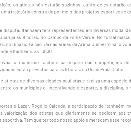
ição, os atletas não estarão sozinhos. Junto deles estarão os 
 uma trajetória construída por meio dos projetos esportivos e d
de disputa, Itanhaém terá representantes em diversas modalida
 Guarujá às 9 horas, no Campo da Folha Verde. No futsal mascu
as, no Ginásio Falcão. Já nas areias da Arena Guilhermina, o vôle
ande e Itanhaém, às 10h30.
tivas, o município também participará das competições de
ividades estão previstos para as 9 horas, no Ocian Praia Clube.
 atletas de diversas cidades paulistas e realiza uma espécie 
ntre os municípios e incentivando o esporte, a disciplina, o 
portes e Lazer, Rogélio Salceda, a participação de Itanhaém 
 a valorização dos atletas que diariamente se dedicam aos t
na esportiva. Tem que ter todo nosso apoio e merecem esse rec