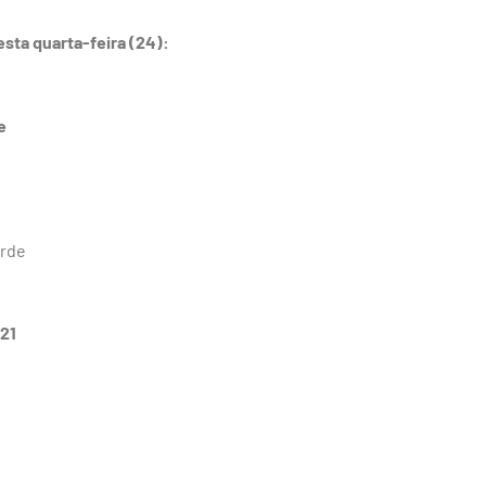
sta quarta-feira (24):
e
erde
-21