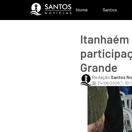
Home
Santos
Itanhaém i
participa
Grande
Redação
Santos No
24/06/2026
10:1