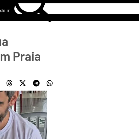
de ir
ua
em Praia