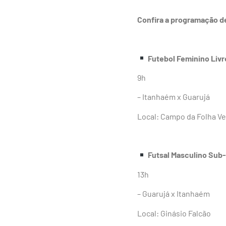
Confira a programação de
Futebol Feminino Livr
9h
– Itanhaém x Guarujá
Local: Campo da Folha V
Futsal Masculino Sub
13h
– Guarujá x Itanhaém
Local: Ginásio Falcão