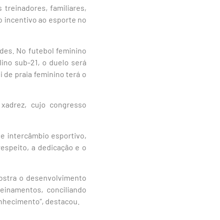
treinadores, familiares,
o incentivo ao esporte no
des. No futebol feminino
lino sub-21, o duelo será
i de praia feminino terá o
 xadrez, cujo congresso
de intercâmbio esportivo,
respeito, a dedicação e o
mostra o desenvolvimento
reinamentos, conciliando
onhecimento”, destacou.