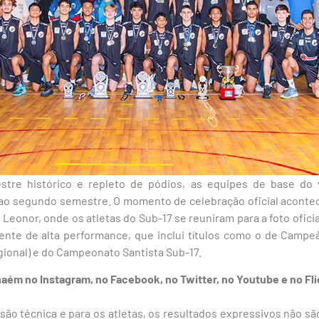
tre histórico e repleto de pódios, as equipes de base do v
 ao segundo semestre. O momento de celebração oficial acontece
o Leonor, onde os atletas do Sub-17 se reuniram para a foto ofici
cente de alta performance, que inclui títulos como o de Camp
ional) e do Campeonato Santista Sub-17.
nhaém no
Instagram
, no
Facebook
, no
Twitter
, no
Youtube
e no Fli
são técnica e para os atletas, os resultados expressivos não sã