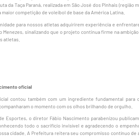
puta da Taça Paraná, realizada em São José dos Pinhais (região m
a maior competição de voleibol de base da América Latina.
idade para nossos atletas adquirirem experiência e enfrentare
o Menezes, sinalizando que o projeto continua firme na ambição 
s atletas.
cimento oficial
ficial contou também com um ingrediente fundamental para o
acompanharam o momento com os olhos brilhando de orgulho.
e Esportes, o diretor Fábio Nascimento parabenizou publicam
econhecendo todo o sacrifício invisível e agradecendo o empenh
ssa cidade. A Prefeitura reitera seu compromisso contínuo de a