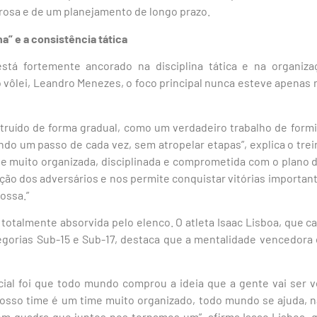
rosa e de um planejamento de longo prazo.
a” e a consistência tática
stá fortemente ancorado na disciplina tática e na organiza
 vôlei, Leandro Menezes, o foco principal nunca esteve apenas n
struído de forma gradual, como um verdadeiro trabalho de for
do um passo de cada vez, sem atropelar etapas”, explica o trei
 muito organizada, disciplinada e comprometida com o plano d
ação dos adversários e nos permite conquistar vitórias importan
ossa.”
i totalmente absorvida pelo elenco. O atleta Isaac Lisboa, que 
tegorias Sub-15 e Sub-17, destaca que a mentalidade vencedora 
cial foi que todo mundo comprou a ideia que a gente vai ser 
nosso time é um time muito organizado, todo mundo se ajuda, nã
m quadra que juntos nos tornamos um”, afirma Isaac Lisboa, q