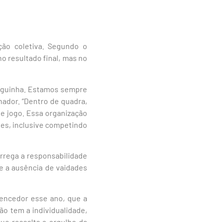
ção coletiva. Segundo o
o resultado final, mas no
miguinha. Estamos sempre
nador. “Dentro de quadra,
e jogo. Essa organização
tes, inclusive competindo
carrega a responsabilidade
e a ausência de vaidades
vencedor esse ano, que a
o tem a individualidade,
ue ressalta o orgulho da