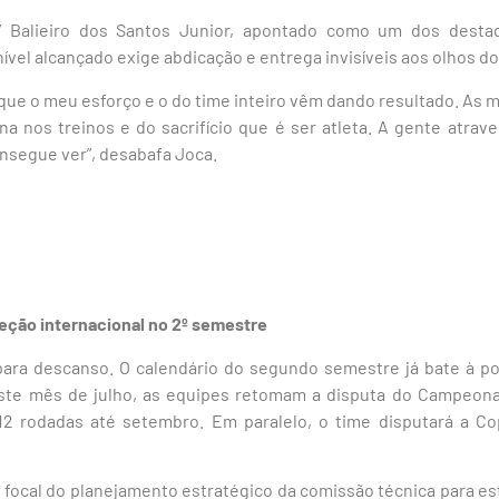
a” Balieiro dos Santos Junior, apontado como um dos dest
ível alcançado exige abdicação e entrega invisíveis aos olhos do
 que o meu esforço e o do time inteiro vêm dando resultado. As m
ina nos treinos e do sacrifício que é ser atleta. A gente atrave
nsegue ver”, desabafa Joca.
eção internacional no 2º semestre
para descanso. O calendário do segundo semestre já bate à 
neste mês de julho, as equipes retomam a disputa do Campeona
2 rodadas até setembro. Em paralelo, o time disputará a Co
 focal do planejamento estratégico da comissão técnica para es