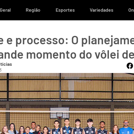
Geral
Região
Esportes
Variedades
On
 e processo: O planejam
rande momento do vôlei d
tícias
3