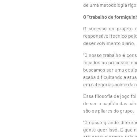
de uma metodologia rigo
O “trabalho de formiguinh
O sucesso do projeto e
responsável técnico pelo
desenvolvimento diário.
“O nosso trabalho é con
focados no processo, dan
buscamos ser uma equipe
acaba dificultando a atu
em categorias acima da n
Essa filosofia de jogo fo
de ser o capitão das ca
são os pilares do grupo.
“O nosso grande diferen
gente quer isso. E que 
até porque somos seis e