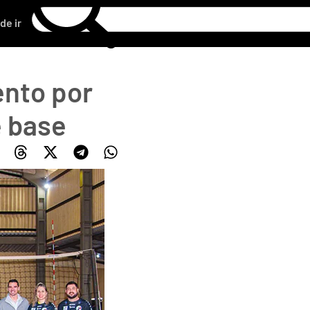
de ir
ento por
e base