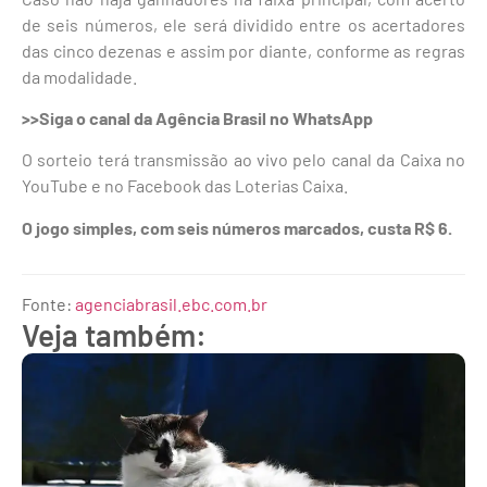
de seis números, ele será dividido entre os acertadores
das cinco dezenas e assim por diante, conforme as regras
da modalidade.
>>Siga o canal da Agência Brasil no WhatsApp
O sorteio terá transmissão ao vivo pelo canal da Caixa no
YouTube e no Facebook das Loterias Caixa.
O jogo simples, com seis números marcados, custa R$ 6.
Fonte:
agenciabrasil.ebc.com.br
Veja também: