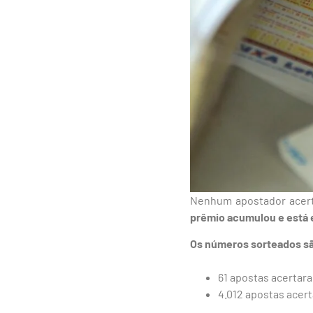
Nenhum apostador acerto
prêmio acumulou e está 
Os números sorteados são:
61 apostas acertara
4.012 apostas acer