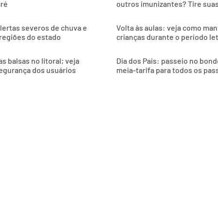
aré
outros imunizantes? Tire sua
alertas severos de chuva e
Volta às aulas: veja como man
 regiões do estado
crianças durante o período le
 balsas no litoral; veja
Dia dos Pais: passeio no bon
egurança dos usuários
meia-tarifa para todos os pas