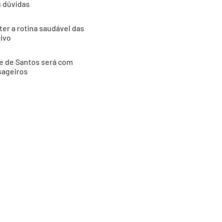
s dúvidas
ter a rotina saudável das
tivo
de de Santos será com
sageiros