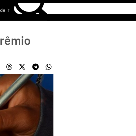
de ir
prêmio