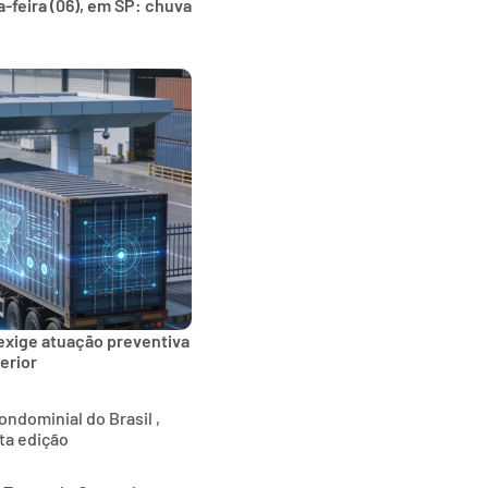
-feira (06), em SP: chuva
exige atuação preventiva
erior
ndominial do Brasil ,
ta edição