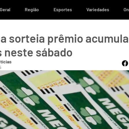
Geral
Região
Esportes
Variedades
On
a sorteia prêmio acumul
s neste sábado
tícias
5