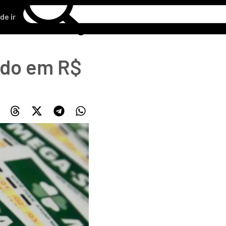
de ir
ado em R$