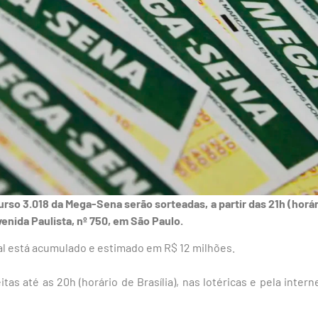
rso 3.018 da Mega-Sena serão sorteadas, a partir das 21h (horári
venida Paulista, nº 750, em São Paulo.
pal está acumulado e estimado em R$ 12 milhões.
as até as 20h (horário de Brasília), nas lotéricas e pela intern