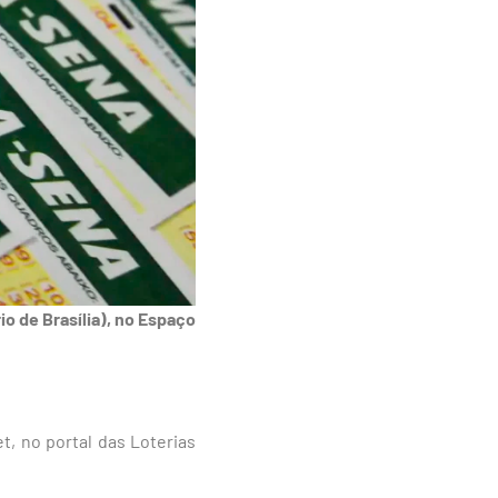
o de Brasília), no Espaço
et, no portal das Loterias