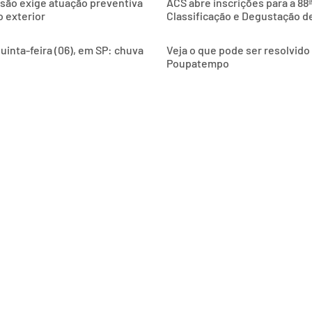
são exige atuação preventiva
ACS abre inscrições para a 88
 exterior
Classificação e Degustação d
uinta-feira (06), em SP: chuva
Veja o que pode ser resolvid
Poupatempo